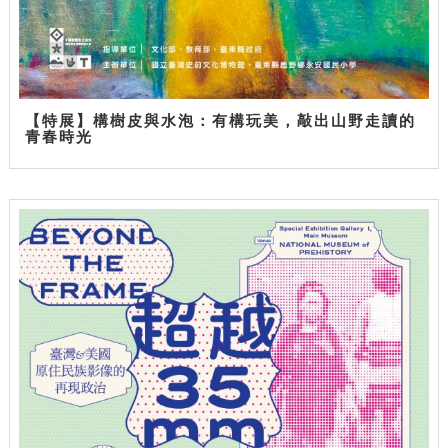
【特展】構樹皮與水泡：有構玩美，敲出山野走讀的
青春時光