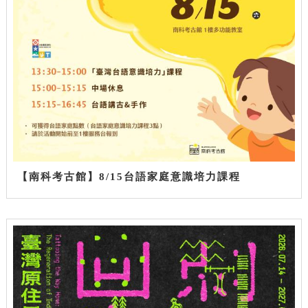
【南科考古館】8/15台語家庭意識培力課程