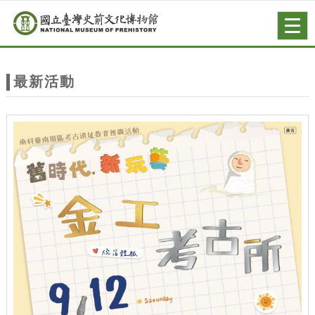
跳到主要內容
網站導覽
Togg
navig
網
站
最新活動
主
題