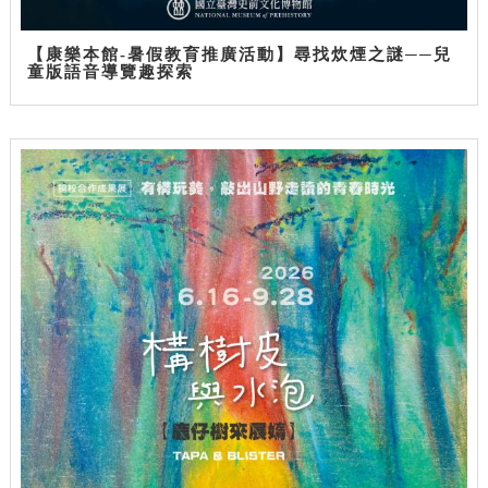
【康樂本館-暑假教育推廣活動】尋找炊煙之謎──兒
童版語音導覽趣探索