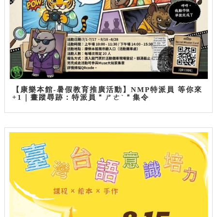
【康樂本館-暑假教育推廣活動】NMP特派員 等你來
+1｜畫蹤尋跡：特派員＂ㄕㄜˋ＂集令