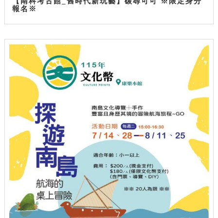
【南科考古館_舊時代新玩藝】碳尋可可 ※限定身分
報名※