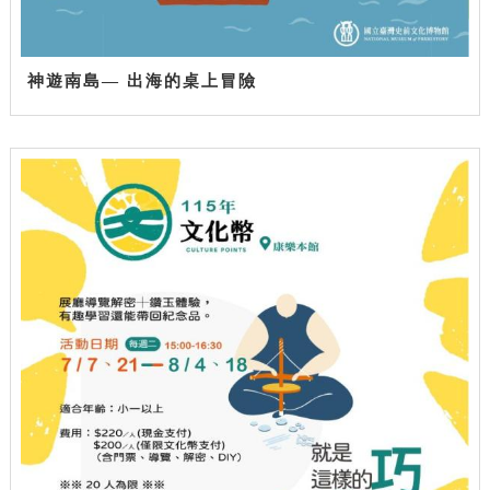
神遊南島— 出海的桌上冒險