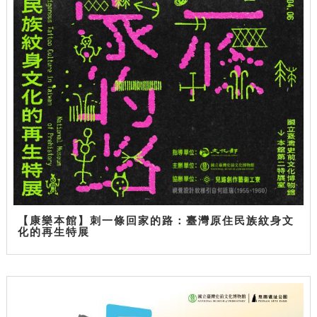
【康樂本館】刺一條回家的路：臺灣原住民族紋身文
化的再生特展