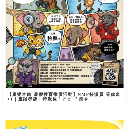
【康樂本館-暑假教育推廣活動】NMP特派員 等你來
+1｜畫蹤尋跡：特派員＂ㄕㄜˋ＂集令