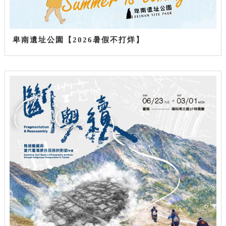
卑南遺址公園【2026暑假不打烊】