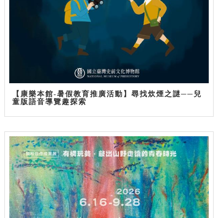
【康樂本館-暑假教育推廣活動】尋找炊煙之謎──兒
童版語音導覽趣探索