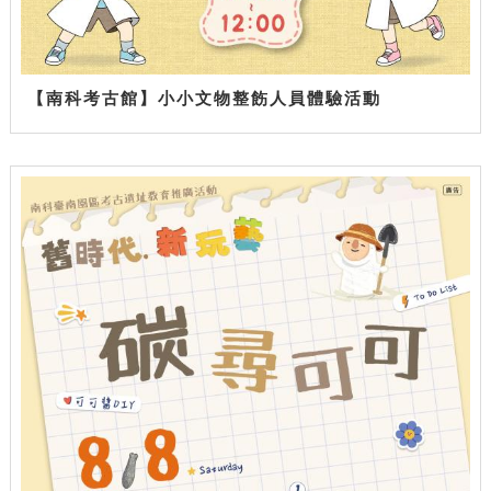
【南科考古館】小小文物整飭人員體驗活動