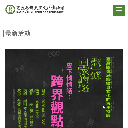
跳到主要內容
網站導覽
Togg
navig
網
站
最新活動
主
題