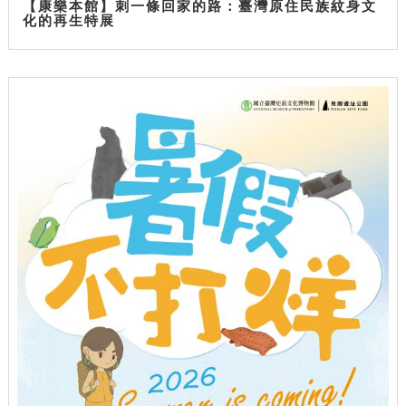
【康樂本館】刺一條回家的路：臺灣原住民族紋身文
化的再生特展