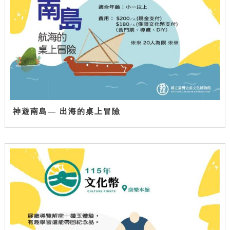
神遊南島— 出海的桌上冒險