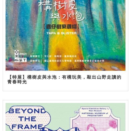
【特展】構樹皮與水泡：有構玩美，敲出山野走讀的
青春時光