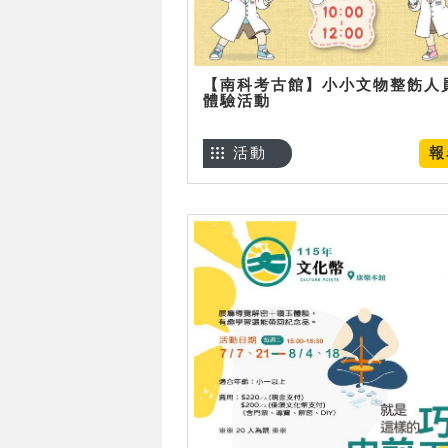
【南科考古館】小小文物整飭人
體驗活動
活動
報