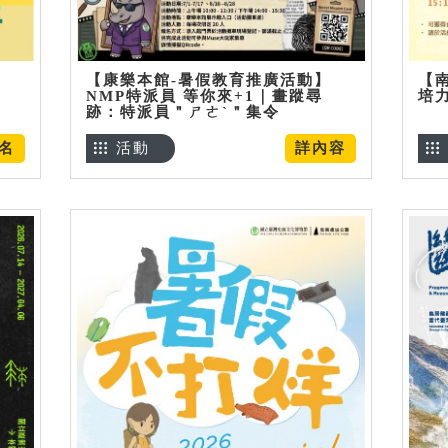
【康樂本館-暑假教育推廣活動】
【
NMP特派員 等你來+1｜畫蹤尋
培
跡：特派員＂ㄕㄜˋ＂集令
名
活動
詳內容