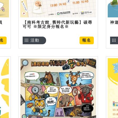
員
【南科考古館_舊時代新玩藝】碳尋
神
可可 ※限定身分報名※
名
活動
報名