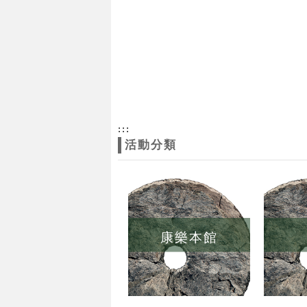
:::
活動分類
康樂本館