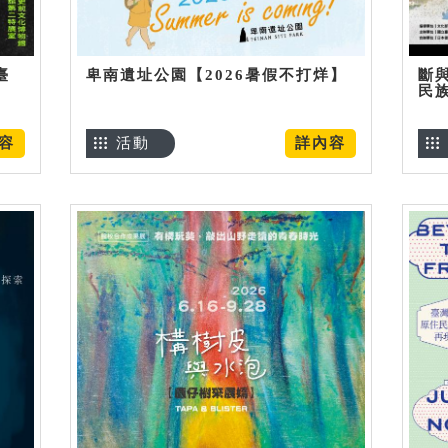
臺
卑南遺址公園【2026暑假不打烊】
斷
民
容
活動
詳內容