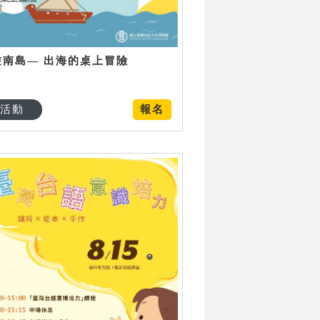
遊南島— 出海的桌上冒險
活動
報名