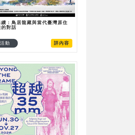
與續：鳥居龍藏與當代臺灣原住
族的對話
活動
詳內容