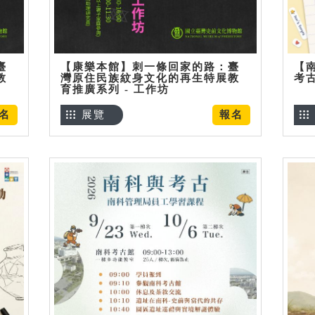
臺
【康樂本館】刺一條回家的路：臺
【
教
灣原住民族紋身文化的再生特展教
考
育推廣系列 - 工作坊
名
展覽
報名