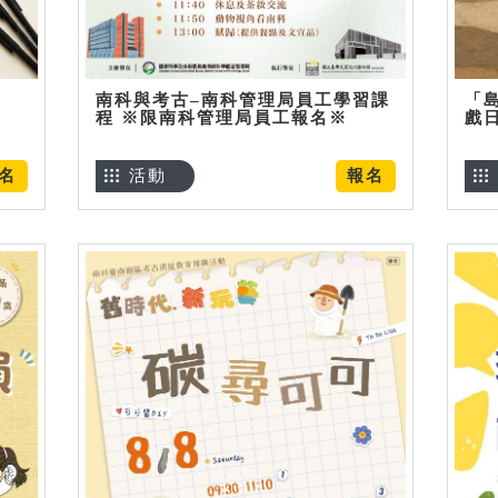
南科與考古–南科管理局員工學習課
「
程 ※限南科管理局員工報名※
戲
名
活動
報名