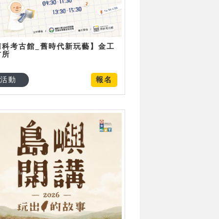
南科考古館_舊時代新玩藝】金工
古所
活動
報名