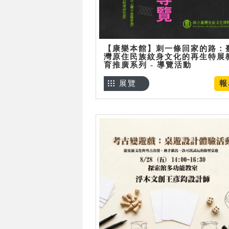
【康樂本館】刺一條回家的路：
灣原住民族紋身文化的再生特展
育推廣系列 - 導覽活動
展覽
報