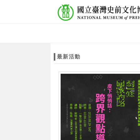
跳到主要內容
網站導覽
網
站
最新活動
主
題