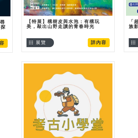
【特展】構樹皮與水泡：有構玩
「
】尋
美，敲出山野走讀的青春時光
族
趣探
展覽
詳內容
容