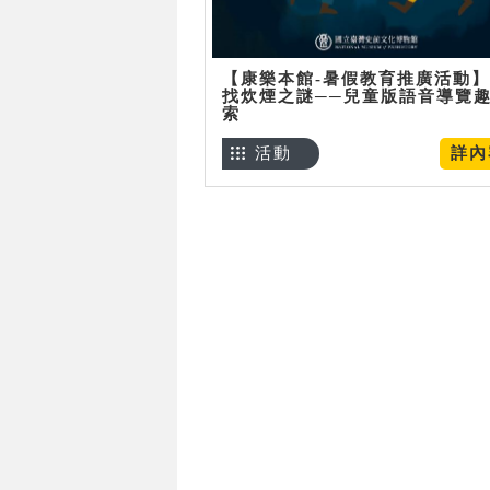
【康樂本館-暑假教育推廣活動
找炊煙之謎──兒童版語音導覽
索
活動
詳內