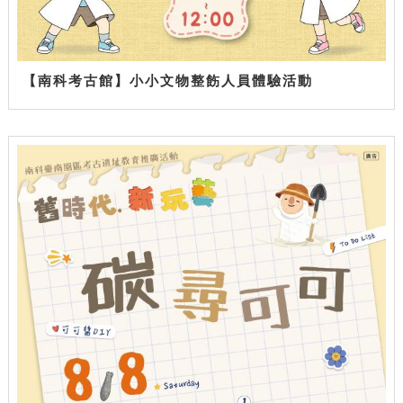
【南科考古館】小小文物整飭人員體驗活動