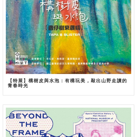
【特展】構樹皮與水泡：有構玩美，敲出山野走讀的
青春時光