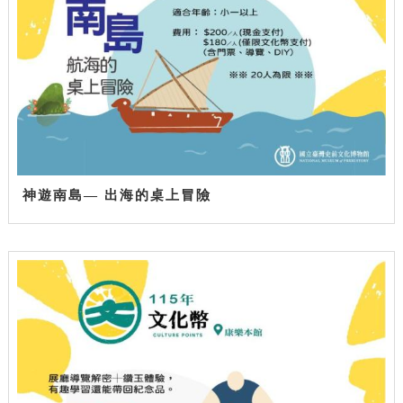
神遊南島— 出海的桌上冒險