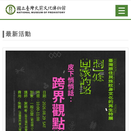
跳到主要內容
網站導覽
Togg
navig
網
站
最新活動
主
題