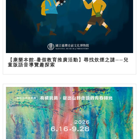
【康樂本館-暑假教育推廣活動】尋找炊煙之謎──兒
童版語音導覽趣探索