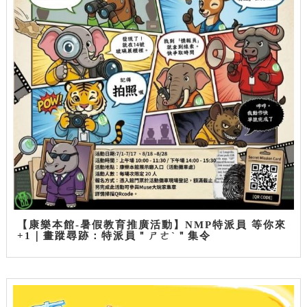
【康樂本館-暑假教育推廣活動】NMP特派員 等你來
+1｜畫蹤尋跡：特派員＂ㄕㄜˋ＂集令