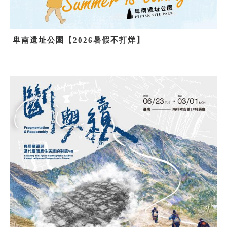
卑南遺址公園【2026暑假不打烊】