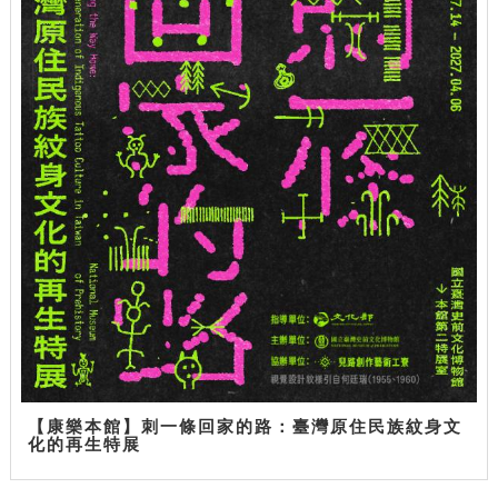
【康樂本館】刺一條回家的路：臺灣原住民族紋身文
化的再生特展