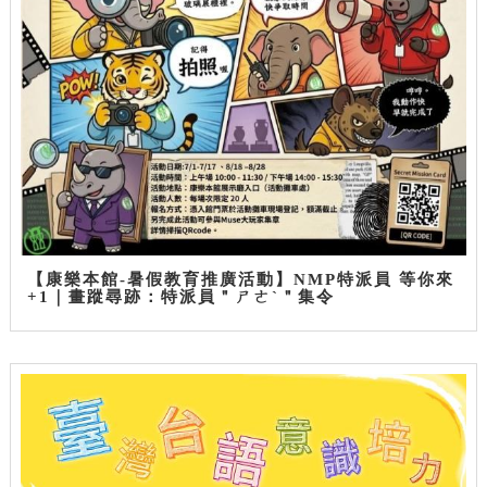
【康樂本館-暑假教育推廣活動】NMP特派員 等你來
+1｜畫蹤尋跡：特派員＂ㄕㄜˋ＂集令