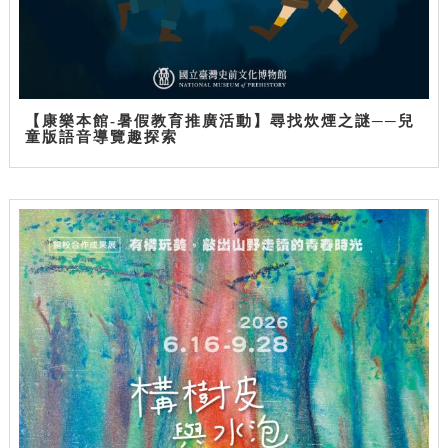
【康樂本館-暑假教育推廣活動】尋找炊煙之謎──兒
童版語音導覽趣探索