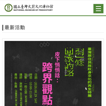
跳到主要內容
網站導覽
Togg
navig
網
站
最新活動
主
題