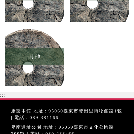
其他
:::
康樂本館 地址：95060臺東市豐田里博物館路1號
| 電話：089-381166
卑南遺址公園 地址：95059臺東市文化公園路
200號 | 電話：089-233466