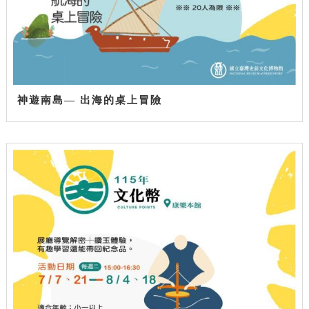
神遊南島— 出海的桌上冒險