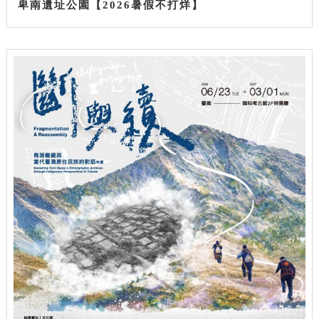
卑南遺址公園【2026暑假不打烊】