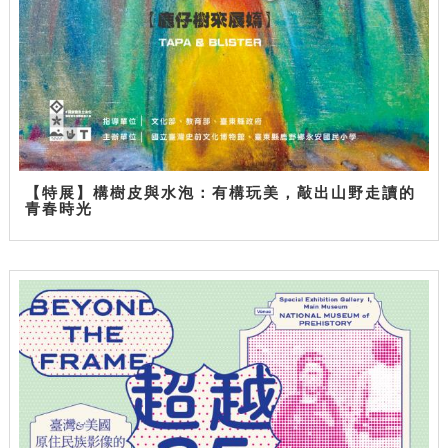
【特展】構樹皮與水泡：有構玩美，敲出山野走讀的
青春時光