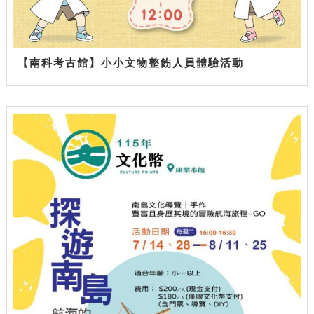
【南科考古館】小小文物整飭人員體驗活動