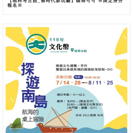
【南科考古館_舊時代新玩藝】碳尋可可 ※限定身分
報名※