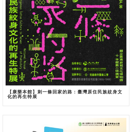
【康樂本館】刺一條回家的路：臺灣原住民族紋身文
化的再生特展