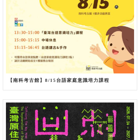
【南科考古館】8/15台語家庭意識培力課程