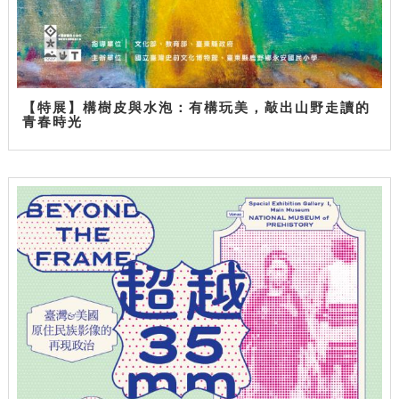
【特展】構樹皮與水泡：有構玩美，敲出山野走讀的
青春時光