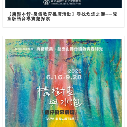
【康樂本館-暑假教育推廣活動】尋找炊煙之謎──兒
童版語音導覽趣探索