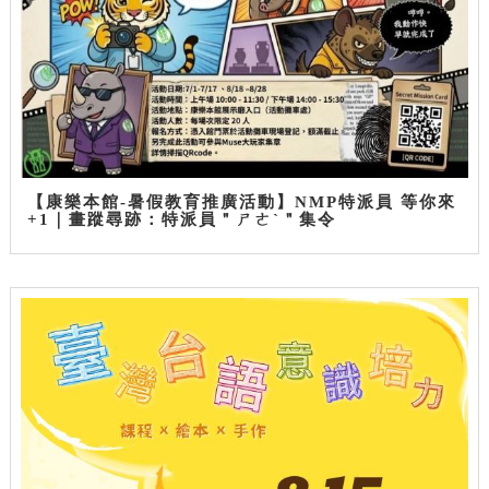
【康樂本館-暑假教育推廣活動】NMP特派員 等你來
+1｜畫蹤尋跡：特派員＂ㄕㄜˋ＂集令