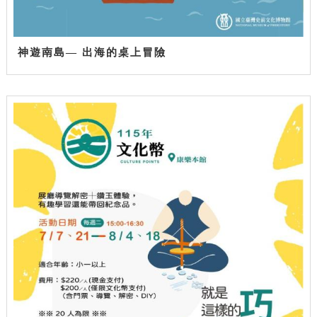
神遊南島— 出海的桌上冒險