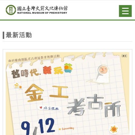
跳到主要內容
網站導覽
Togg
navig
網
站
最新活動
主
題