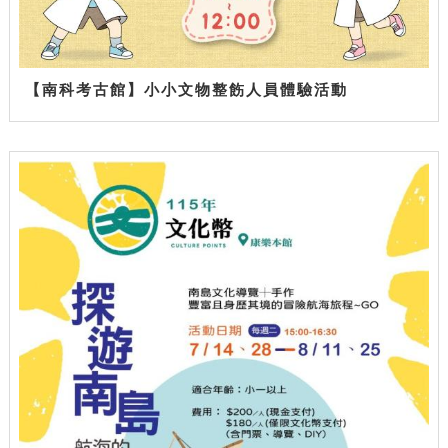
【南科考古館】小小文物整飭人員體驗活動