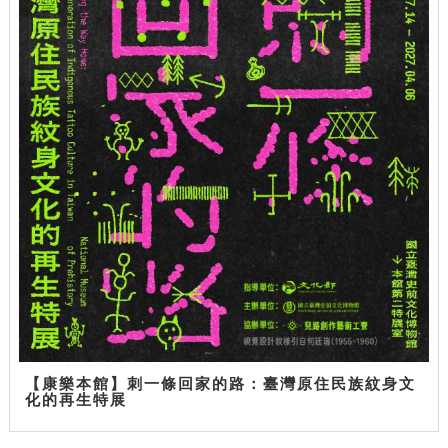
【康樂本館】刺一條回家的路：臺灣原住民族紋身文
化的再生特展