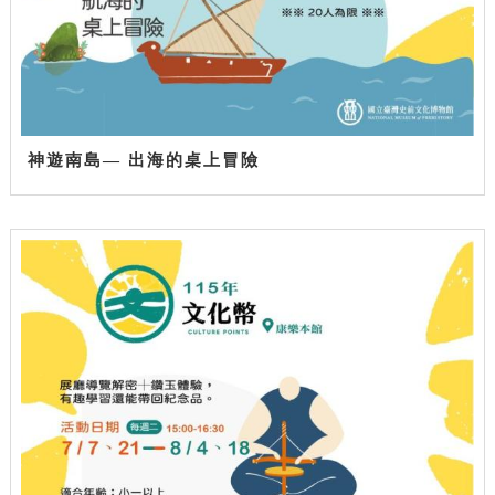
神遊南島— 出海的桌上冒險