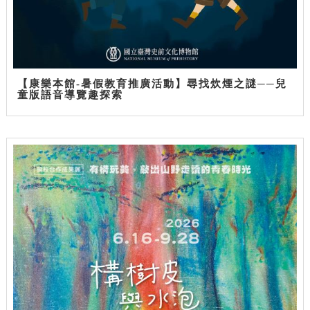
【康樂本館-暑假教育推廣活動】尋找炊煙之謎──兒
童版語音導覽趣探索