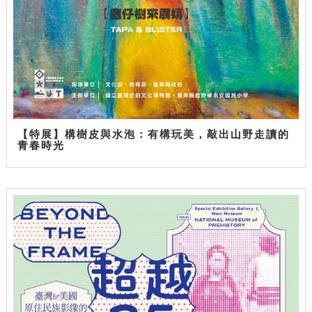
【特展】構樹皮與水泡：有構玩美，敲出山野走讀的
青春時光