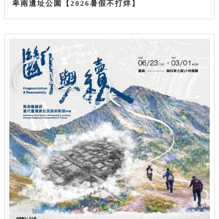
卑南遺址公園【2026暑假不打烊】