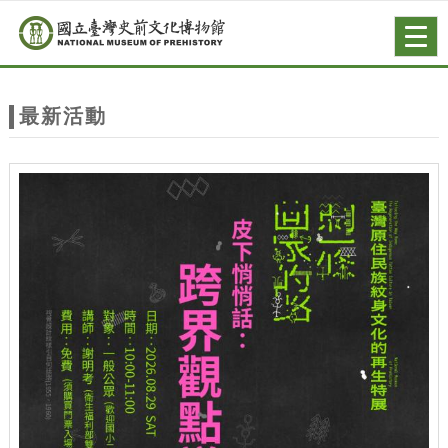
跳到主要內容
網站導覽
Togg
navig
網
站
最新活動
主
題