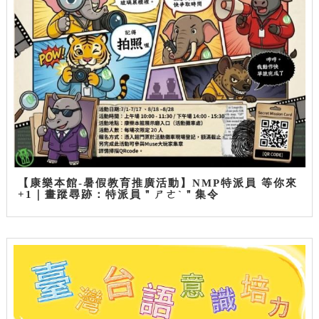
【康樂本館-暑假教育推廣活動】NMP特派員 等你來
+1｜畫蹤尋跡：特派員＂ㄕㄜˋ＂集令