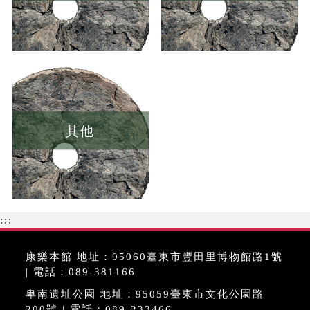
其他
:::
康樂本館 地址：95060臺東市豐田里博物館路1號
| 電話：089-381166
卑南遺址公園 地址：95059臺東市文化公園路
200號 | 電話：089-233466