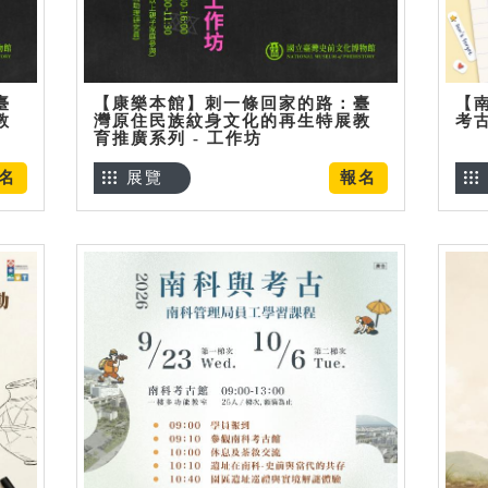
臺
【康樂本館】刺一條回家的路：臺
【
教
灣原住民族紋身文化的再生特展教
考
育推廣系列 - 工作坊
名
展覽
報名