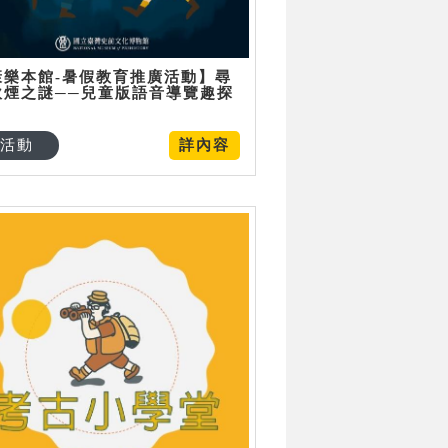
康樂本館-暑假教育推廣活動】尋
炊煙之謎──兒童版語音導覽趣探
活動
詳內容