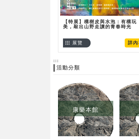
【特展】構樹皮與水泡：有構玩
美，敲出山野走讀的青春時光
展覽
詳內
:::
活動分類
康樂本館