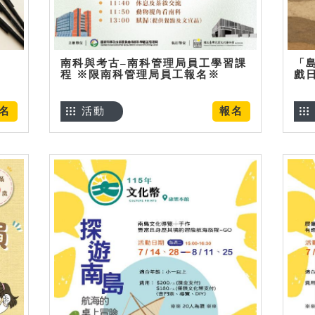
南科與考古–南科管理局員工學習課
「
程 ※限南科管理局員工報名※
戲
名
活動
報名