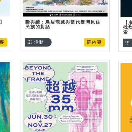
烊】
斷與續：鳥居龍藏與當代臺灣原住
【
民族的對話
找
索
容
活動
詳內容