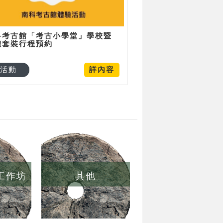
科考古館「考古小學堂」學校暨
體套裝行程預約
活動
詳內容
/工作坊
其他