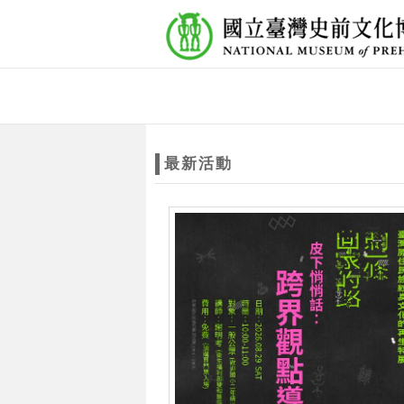
跳到主要內容
網站導覽
網
站
最新活動
主
題