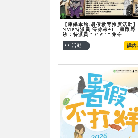
【康樂本館-暑假教育推廣活動】
NMP特派員 等你來+1｜畫蹤尋
跡：特派員＂ㄕㄜˋ＂集令
活動
詳內