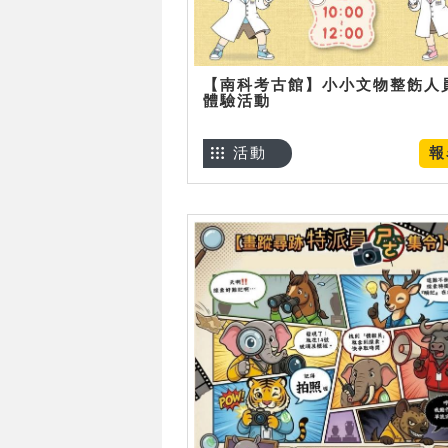
【南科考古館】小小文物整飭人
體驗活動
活動
報