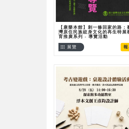
【康樂本館】刺一條回家的路：
灣原住民族紋身文化的再生特展
育推廣系列 - 導覽活動
展覽
報