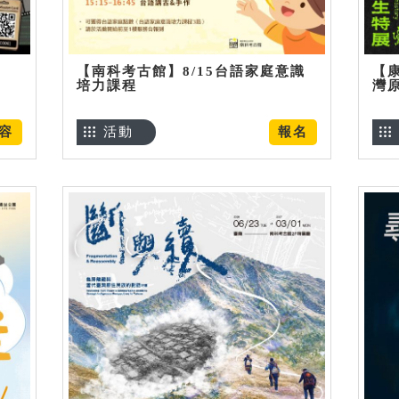
【南科考古館】8/15台語家庭意識
【
培力課程
灣
容
活動
報名