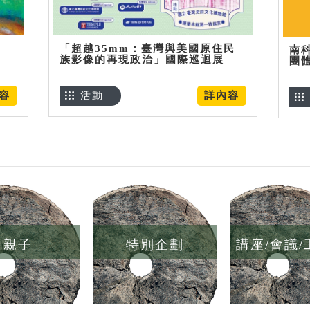
「超越35mm：臺灣與美國原住民
南
族影像的再現政治」國際巡迴展
團
容
活動
詳內容
親子
特別企劃
講座/會議