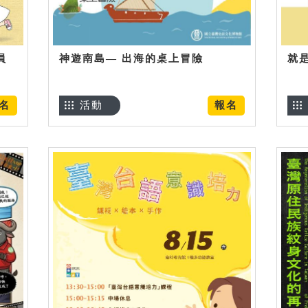
員
神遊南島— 出海的桌上冒險
就
名
活動
報名