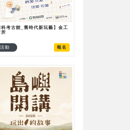
南科考古館_舊時代新玩藝】金工
古所
活動
報名