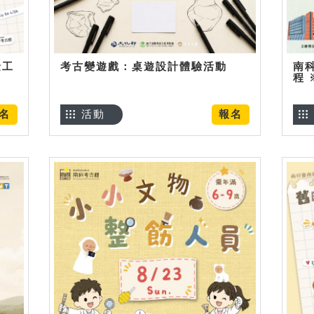
金工
考古變遊戲：桌遊設計體驗活動
南
程
名
活動
報名