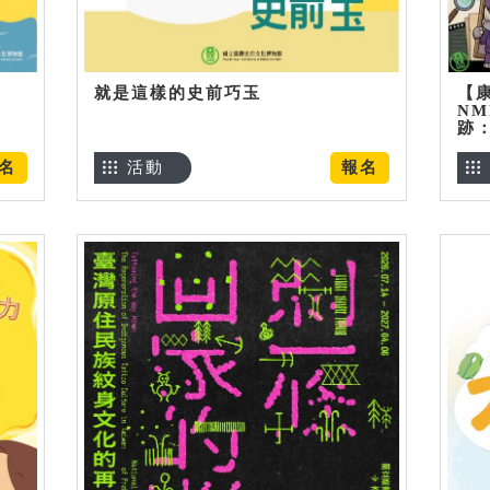
就是這樣的史前巧玉
【
NM
跡
名
活動
報名