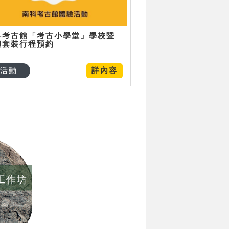
科考古館「考古小學堂」學校暨
體套裝行程預約
活動
詳內容
/工作坊