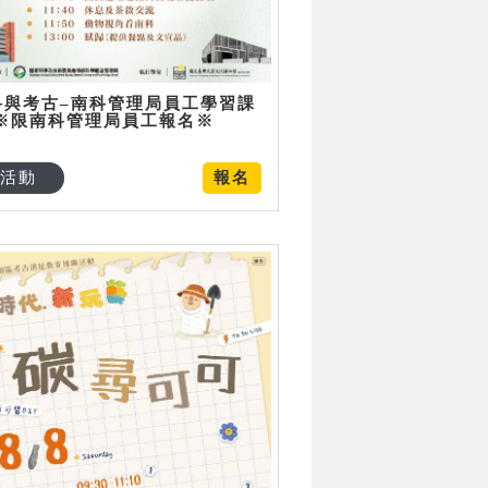
科與考古–南科管理局員工學習課
 ※限南科管理局員工報名※
活動
報名