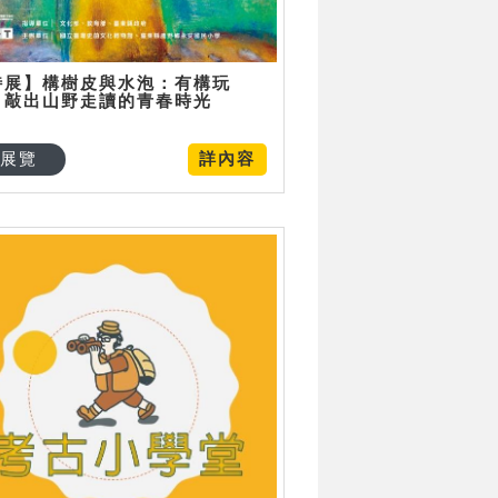
特展】構樹皮與水泡：有構玩
，敲出山野走讀的青春時光
展覽
詳內容