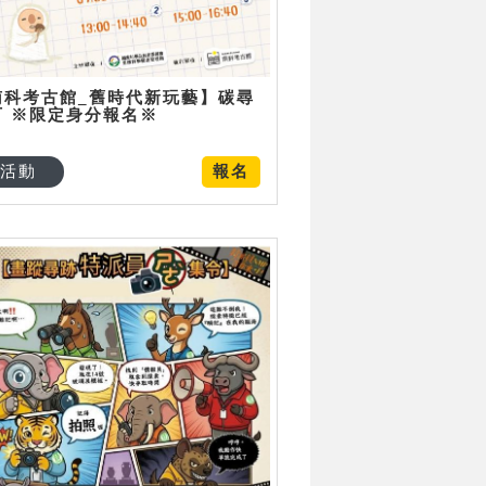
南科考古館_舊時代新玩藝】碳尋
可 ※限定身分報名※
活動
報名