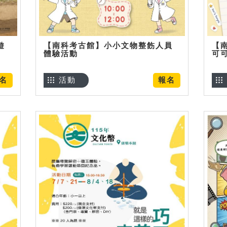
遊
【南科考古館】小小文物整飭人員
【
體驗活動
可
名
活動
報名