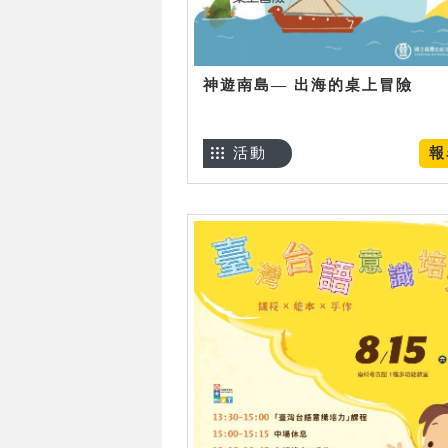
神遊南島— 出海的桌上冒險
活動
報