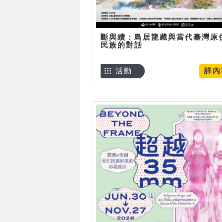
斷與續：鳥居龍藏與當代臺灣原
民族的對話
活動
詳內