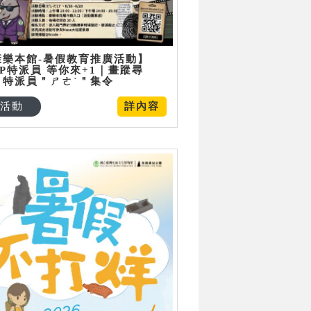
康樂本館-暑假教育推廣活動】
P特派員 等你來+1｜畫蹤尋
：特派員＂ㄕㄜˋ＂集令
活動
詳內容