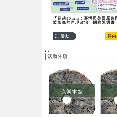
「超越35mm：臺灣與美國原住
族影像的再現政治」國際巡迴展
活動
詳內
:::
活動分類
康樂本館