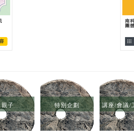
民
南
團
容
親子
特別企劃
講座/會議