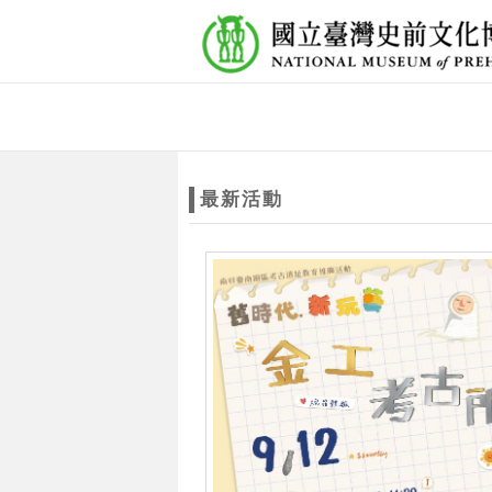
跳到主要內容
網站導覽
網
站
最新活動
主
題