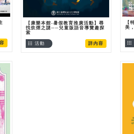
住
【
【康樂本館-暑假教育推廣活動】尋
美
找炊煙之謎──兒童版語音導覽趣探
索
容
活動
詳內容