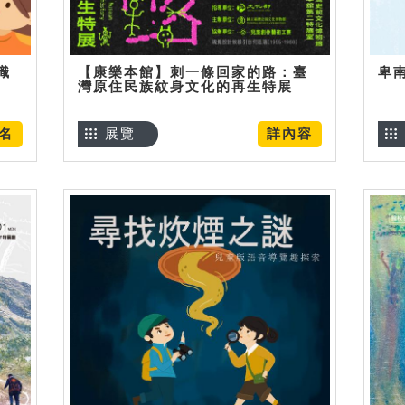
識
【康樂本館】刺一條回家的路：臺
卑
灣原住民族紋身文化的再生特展
名
展覽
詳內容