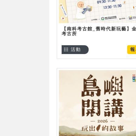
【南科考古館_舊時代新玩藝】
考古所
活動
報