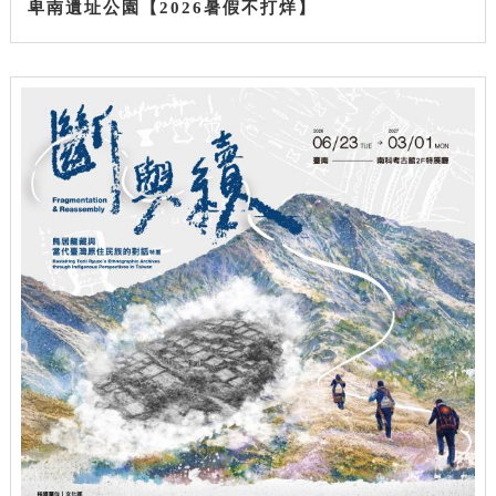
卑南遺址公園【2026暑假不打烊】