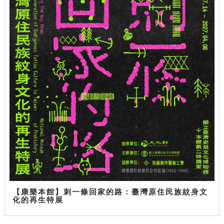
【康樂本館】刺一條回家的路：臺灣原住民族紋身文
化的再生特展