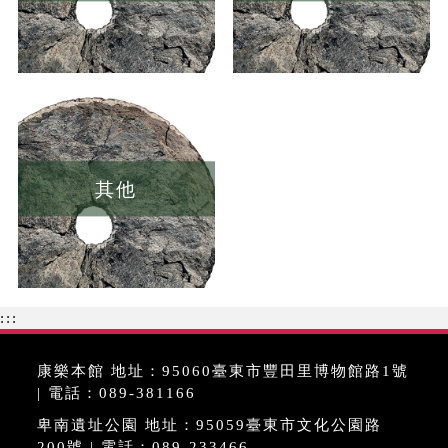
其他
:::
康樂本館 地址：95060臺東市豐田里博物館路1號
| 電話：089-381166
卑南遺址公園 地址：95059臺東市文化公園路
200號 | 電話：089-233466