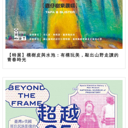
【特展】構樹皮與水泡：有構玩美，敲出山野走讀的
青春時光