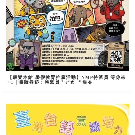
【康樂本館-暑假教育推廣活動】NMP特派員 等你來
+1｜畫蹤尋跡：特派員＂ㄕㄜˋ＂集令