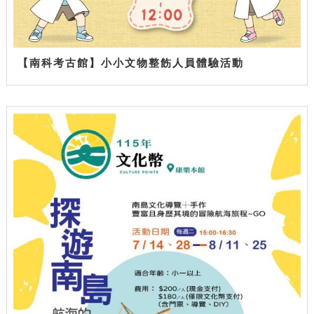
【南科考古館】小小文物整飭人員體驗活動