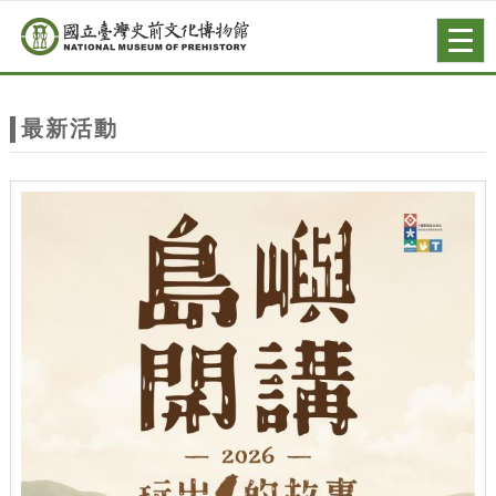
跳到主要內容
網站導覽
Togg
navig
網
站
最新活動
主
題