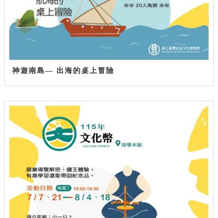
神遊南島— 出海的桌上冒險