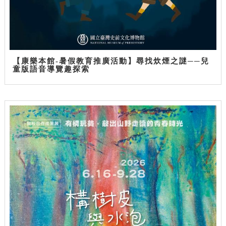
【康樂本館-暑假教育推廣活動】尋找炊煙之謎──兒
童版語音導覽趣探索