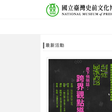
跳到主要內容
網站導覽
網
站
最新活動
主
題