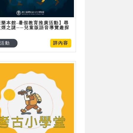
康樂本館-暑假教育推廣活動】尋
炊煙之謎──兒童版語音導覽趣探
活動
詳內容