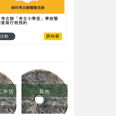
科考古館「考古小學堂」學校暨
體套裝行程預約
活動
詳內容
/工作坊
其他