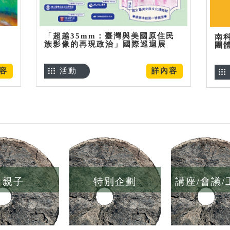
「超越35mm：臺灣與美國原住民
南
族影像的再現政治」國際巡迴展
團
容
活動
詳內容
親子
特別企劃
講座/會議