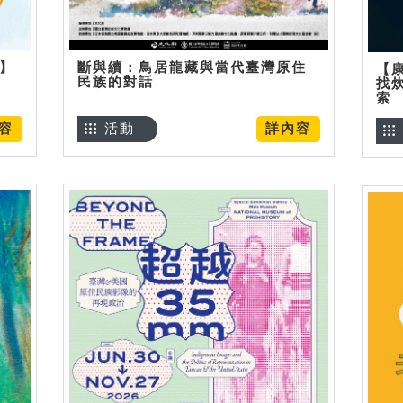
烊】
斷與續：鳥居龍藏與當代臺灣原住
【
民族的對話
找
索
容
活動
詳內容