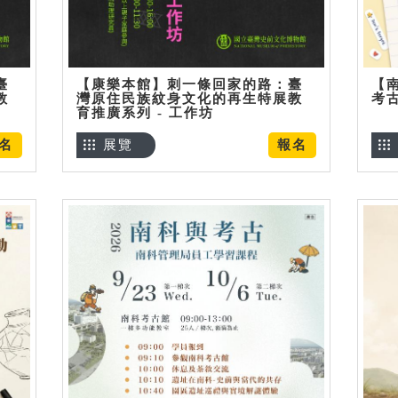
臺
【康樂本館】刺一條回家的路：臺
【
教
灣原住民族紋身文化的再生特展教
考
育推廣系列 - 工作坊
名
展覽
報名