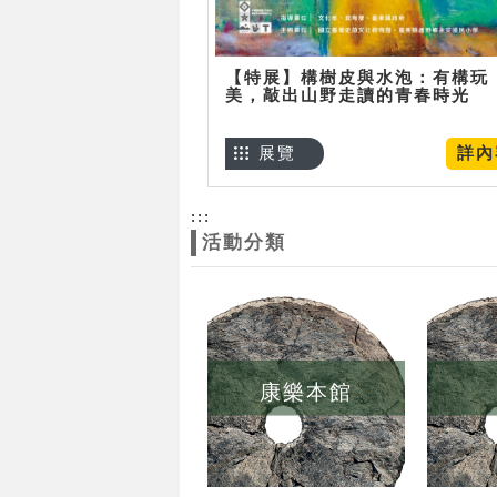
【特展】構樹皮與水泡：有構玩
美，敲出山野走讀的青春時光
展覽
詳內
:::
活動分類
康樂本館