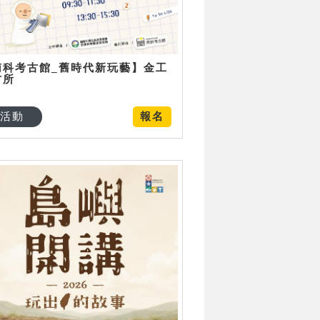
南科考古館_舊時代新玩藝】金工
古所
活動
報名