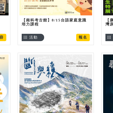
【南科考古館】8/15台語家庭意識
【
培力課程
灣
容
活動
報名