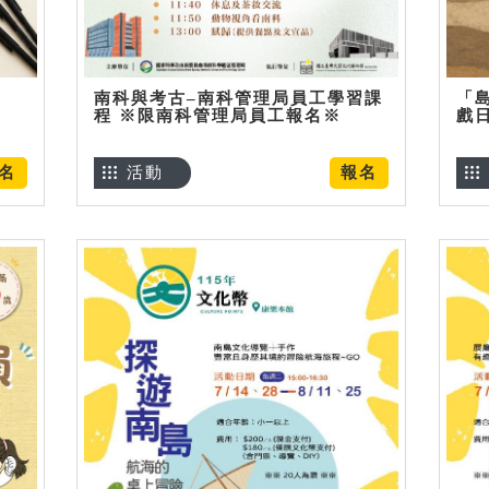
南科與考古–南科管理局員工學習課
「
程 ※限南科管理局員工報名※
戲
名
活動
報名