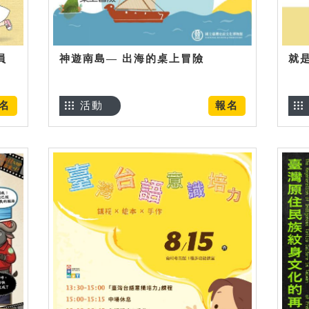
員
神遊南島— 出海的桌上冒險
就
名
活動
報名