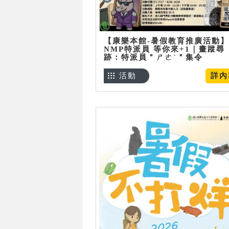
【康樂本館-暑假教育推廣活動】
NMP特派員 等你來+1｜畫蹤尋
跡：特派員＂ㄕㄜˋ＂集令
活動
詳內