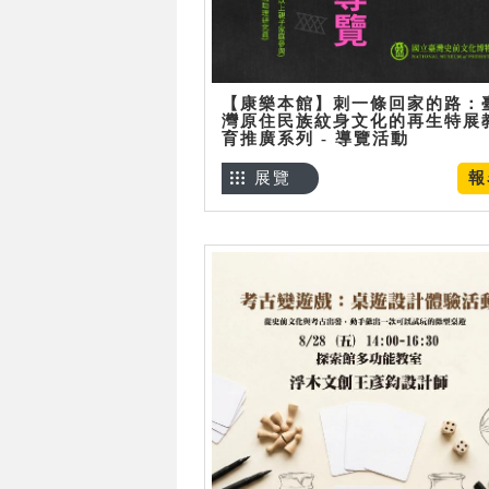
【康樂本館】刺一條回家的路：
灣原住民族紋身文化的再生特展
育推廣系列 - 導覽活動
展覽
報