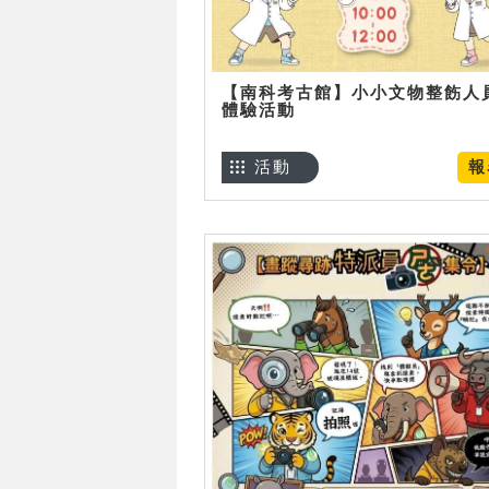
【南科考古館】小小文物整飭人
體驗活動
活動
報