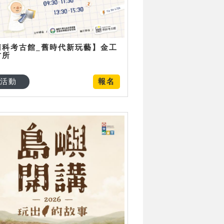
南科考古館_舊時代新玩藝】金工
古所
活動
報名