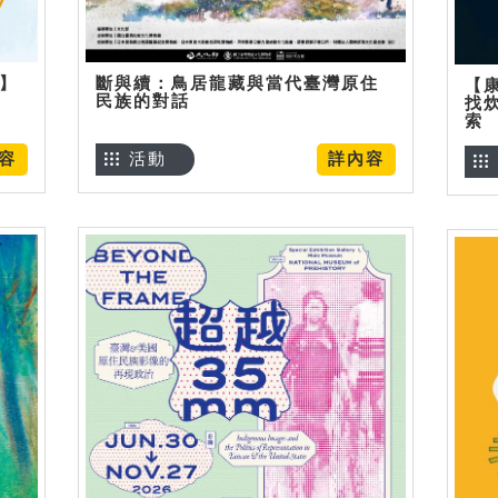
烊】
斷與續：鳥居龍藏與當代臺灣原住
【
民族的對話
找
索
容
活動
詳內容