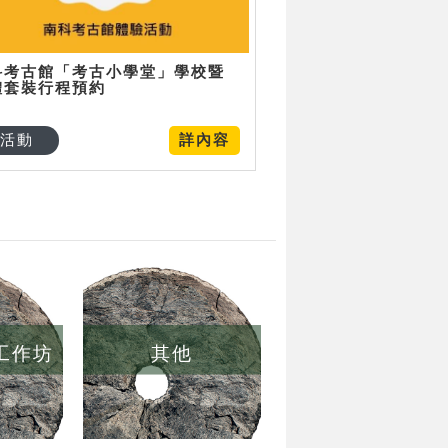
科考古館「考古小學堂」學校暨
體套裝行程預約
活動
詳內容
/工作坊
其他