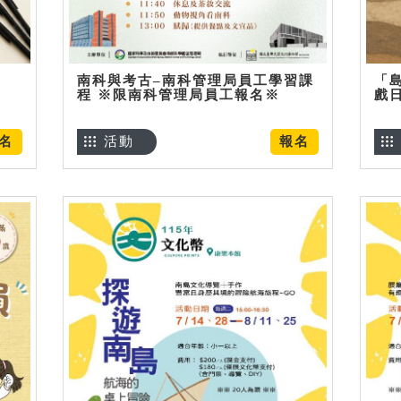
南科與考古–南科管理局員工學習課
「
程 ※限南科管理局員工報名※
戲
名
活動
報名