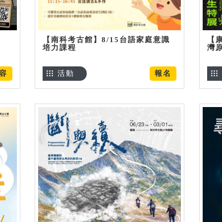
【南科考古館】8/15台語家庭意識
【
培力課程
灣
容
活動
報名