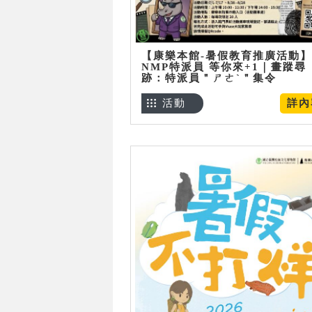
【康樂本館-暑假教育推廣活動】
NMP特派員 等你來+1｜畫蹤尋
跡：特派員＂ㄕㄜˋ＂集令
活動
詳內