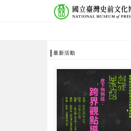
跳到主要內容
網站導覽
網
站
最新活動
主
題