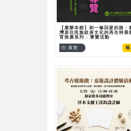
【康樂本館】刺一條回家的路：
灣原住民族紋身文化的再生特展
育推廣系列 - 導覽活動
展覽
報