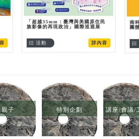
「超越35mm：臺灣與美國原住民
南
族影像的再現政治」國際巡迴展
團
容
活動
詳內容
親子
特別企劃
講座/會議