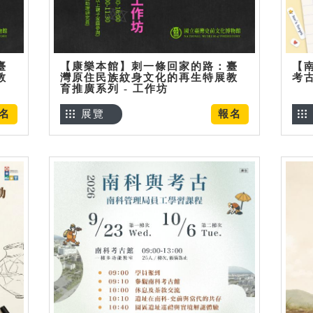
臺
【康樂本館】刺一條回家的路：臺
【
教
灣原住民族紋身文化的再生特展教
考
育推廣系列 - 工作坊
名
展覽
報名