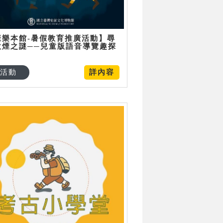
康樂本館-暑假教育推廣活動】尋
炊煙之謎──兒童版語音導覽趣探
活動
詳內容