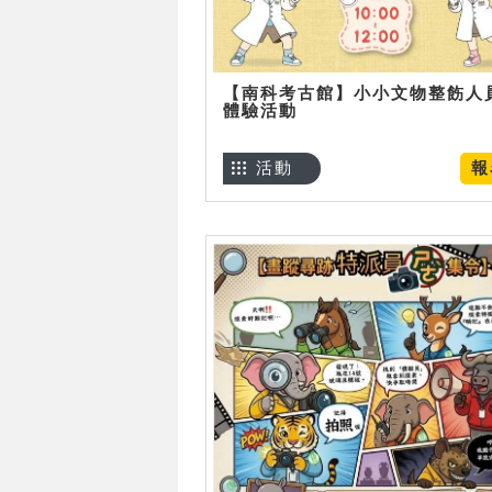
【南科考古館】小小文物整飭人
體驗活動
活動
報