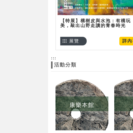
【特展】構樹皮與水泡：有構玩
美，敲出山野走讀的青春時光
展覽
詳內
:::
活動分類
康樂本館