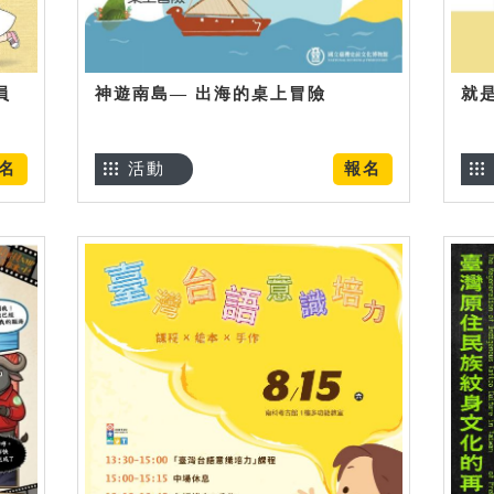
員
神遊南島— 出海的桌上冒險
就
名
活動
報名