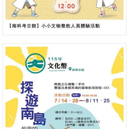
【南科考古館】小小文物整飭人員體驗活動