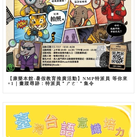
【康樂本館-暑假教育推廣活動】NMP特派員 等你來
+1｜畫蹤尋跡：特派員＂ㄕㄜˋ＂集令