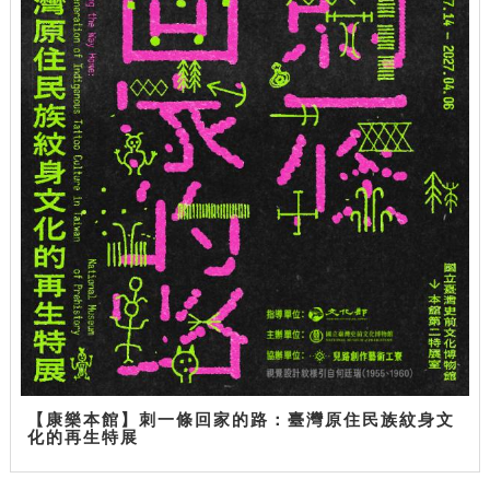
【康樂本館】刺一條回家的路：臺灣原住民族紋身文
化的再生特展