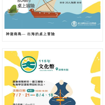
神遊南島— 出海的桌上冒險