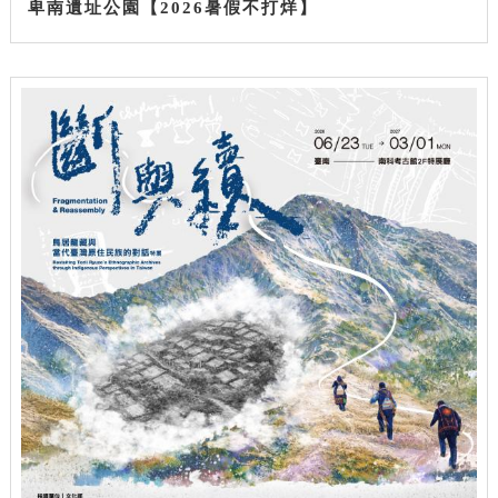
卑南遺址公園【2026暑假不打烊】