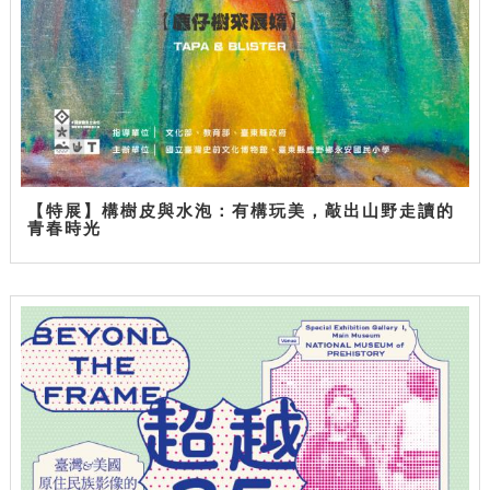
【特展】構樹皮與水泡：有構玩美，敲出山野走讀的
青春時光