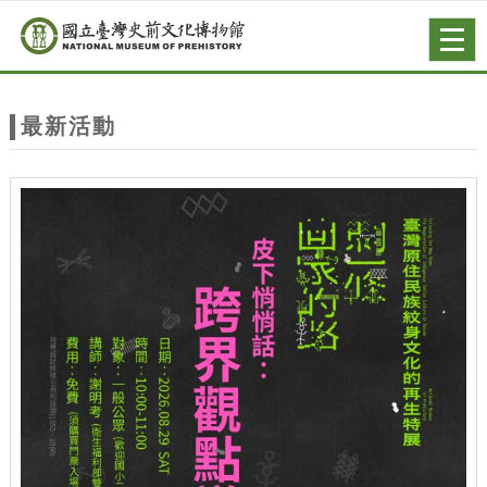
跳到主要內容
網站導覽
Togg
navig
網
站
最新活動
主
題