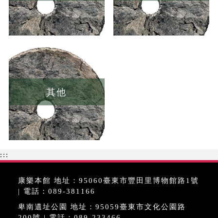
其他
:::
康樂本館 地址：95060臺東市豐田里博物館路1號
| 電話：089-381166
卑南遺址公園 地址：95059臺東市文化公園路
200號 | 電話：089-233466