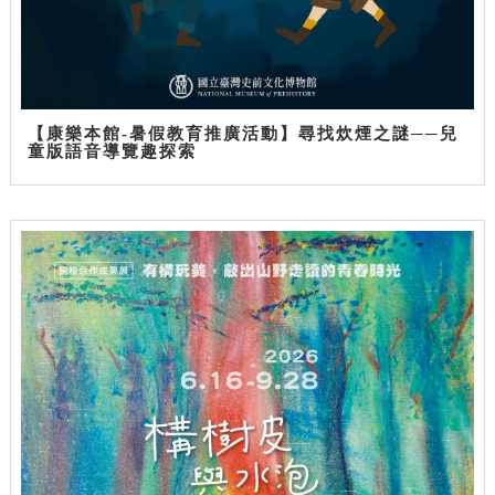
【康樂本館-暑假教育推廣活動】尋找炊煙之謎──兒
童版語音導覽趣探索