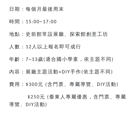
日期：每個月最後周末
時間：
15:00~17:00
地點：史前館常設展廳、探索館創意工坊
人數：
人以上報名即可成行
12
年齡：
歲
適合國小
學童，依主題不同
7~13
(
)
內容：展廳主題活動
手作
依主題不同
+DIY
(
)
費用：
元
含門票、專屬導覽、
活動
$300
(
DIY
)
元
臺東人專屬優惠，含門票、專屬
$250
(
導覽、
活動
DIY
)