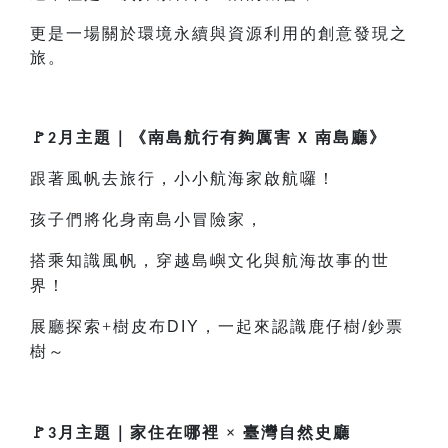
更是一場關於環境永續與資源利用的創意發現之
旅。
🚩
月主題｜
《南島航行有夠厲害
》
2
X 南島廳
跟著風帆去旅行，小小航海家啟航囉！
孩子們將化身南島小冒險家，
搭乘知識風帆，穿越島嶼文化與航海故事的世
界！
展廳探索+樹皮布
DIY
，一起來認識鹿仔樹
/
鈔票
樹～
🚩
月主題｜
家住在哪裡 × 臺灣自然史廳
3