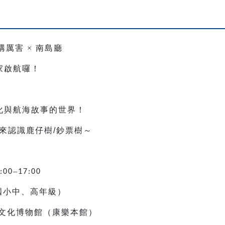
構厲害
×
南島廳
家啟航囉！
，
化與航海故事的世界！
來認識鹿仔樹
/
鈔票樹～
–
:00
17:00
國小中、高年級）
文化博物館（康樂本館）