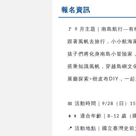
報名資訊
🚩
月主題｜南島航行—有
9
跟著風帆去旅行，小小航海
孩子們將化身南島小冒險家
搭乘知識風帆，穿越島嶼文
展廳探索+樹皮布
DIY
，一起
📅
活動時間｜
（日）
9/28
15
👧👦
適合年齡｜
–
歲（
8
12
📍
活動地點｜國立臺灣史前