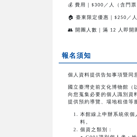
💰
費用｜
／人（含門票
$300
🏠
臺東限定優惠｜
／
$250
👥
開團人數｜滿
人即開
12
報名須知
個人資料提供告知事項暨同
國立臺灣史前文化博物館（
向您蒐集必要的個人識別資
提供預約導覽、場地租借等
本館線上申辦系統依個
料。
個資之類別：