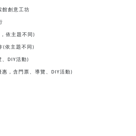
索館創意工坊
行
童，依主題不同
)
作
依主題不同
(
)
覽、
活動
DIY
)
優惠，含門票、導覽、
活動
DIY
)