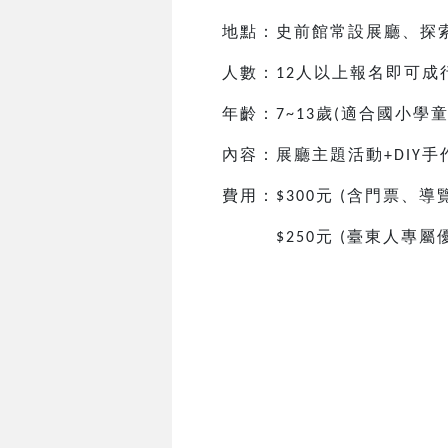
地點：史前館常設展廳、探
人數：
人以上報名即可成
12
年齡：
歲
適合國小
學
7~13
(
內容：展廳主題活動
手
+DIY
費用：
元
含門票、導
$300
(
元
臺東人專屬
$250
(