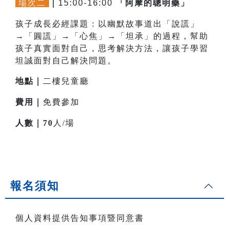
場次二
｜
15:00-16:00
「阿摩的聰明藥」
孩子成長必經課題：以幽默故事道出「說謊」
→「圓謊」→「心焦」→「坦承」的過程，幫助
孩子真實面對自己，思考解決方法，讓孩子學習
坦誠面對自己解決問題。
地點｜
二樓兒童廳
費用｜
免費參加
人數｜
70
人/場
報名須知
個人資料提供告知事項暨同意書