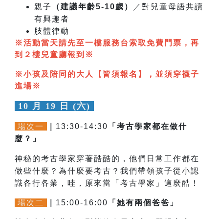
親子
（建議年齡5-10歲）
／
對兒童母語共讀
有興趣者
肢體律動
※活動當天請先至一樓服務台索取免費門票，再
到２樓兒童廳報到
※
※
小孩及陪同的大人【皆須報名】，並須穿襪子
進場
※
10 月 19 日 (六)
場次一
｜
13:30-14:30
「
考古學家都在做什
麼？
」
神秘的考古學家穿著酷酷的，他們日常工作都在
做些什麼？為什麼要考古？我們
帶領孩子從小認
識各行各業，哇，原來當「考古學家」這麼酷！
場次二
｜
15:00-16:00
「她有兩個爸爸」