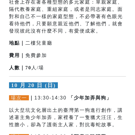
社會上存在著各種型態的多元家庭：單親家庭、
隔代教養家庭、重組家庭，或者是同志家庭。面
對和自己不一樣的家庭型態，不必帶著有色眼光
看待他們，只要願意親近他們、了解他們，就會
發現彼此沒有什麼不同，有愛便成家。
地點｜
二樓兒童廳
費用｜
免費參加
人數｜
70
人/場
10 月 20 日 (日)
場次一
｜
13:30-14:30
「少年加弄與狗」
以大坌坑文化層出土的臺灣第一狗進行創作，講
述著主角少年加弄，家裡養了一隻獵犬汪汪，生
性膽小，卻為了護衛主人家，對抗毒蛇故事。