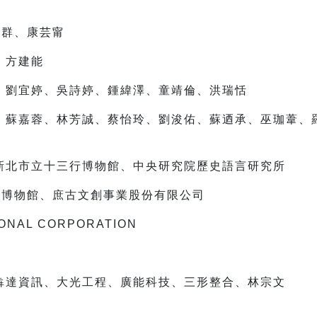
仲群、康芸甯
、方建能
芳、劉宜婷、吳詩婷、鍾緯澤、童靖倫、洪瑞恬
男、蘇嘉蓉、林芳誠、蔡怡玲、劉浚佑、蘇迺承、巫珈葦
、新北市立十三行博物館、中央研究院歷史語言研究所
灣博物館、庶古文創事業股份有限公司
ONAL CORPORATION
、犇達資訊、大光工程、廣能科技、三形整合、林宗文