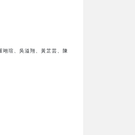
、羅翊瑄、吳溢翔、黃芷芸、陳