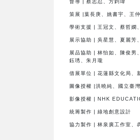
督導 | 蔡志忍、方鈞瑋
策展 |葉長庚、姚書宇、王
學術支援 | 王冠文、蔡哲嫻
展示協助 | 吳星慧、夏麗
展品協助 | 林怡如、陳俊
鈺琇、朱月瓏
借展單位 | 花蓮縣文化局
圖像授權 |洪曉純、國立臺
影像授權 | NHK EDUCATI
統籌製作 | 綠地創意設計
協力製作 | 林泉廣工作室