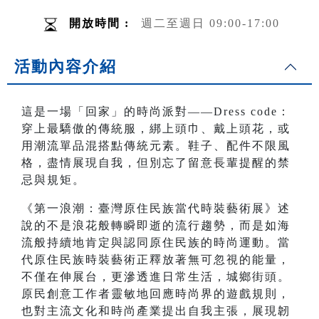
開放時間 :
週二至週日 09:00-17:00
活動內容介紹
這是一場「回家」的時尚派對——Dress code：
穿上最驕傲的傳統服，綁上頭巾、戴上頭花，或
用潮流單品混搭點傳統元素。鞋子、配件不限風
格，盡情展現自我，但別忘了留意長輩提醒的禁
忌與規矩。
《第一浪潮：臺灣原住民族當代時裝藝術展》述
說的不是浪花般轉瞬即逝的流行趨勢，而是如海
流般持續地肯定與認同原住民族的時尚運動。當
代原住民族時裝藝術正釋放著無可忽視的能量，
不僅在伸展台，更滲透進日常生活，城鄉街頭。
原民創意工作者靈敏地回應時尚界的遊戲規則，
也對主流文化和時尚產業提出自我主張，展現韌