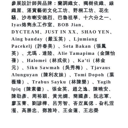
參展設計師與品牌：蘭調織女、獨樹依織、線
織屋、湛賞藝術文化工坊、野桐工坊、花生
騷、沙布喇安德烈、巴魯祖孥、十六分之一、
Iyas烙雋永工作室、BOB Jian、
DYCTEAM、JUST IN XX、SHAO YEN、
Aing banday（嚴玉英）、Ljumiang
Pacekelj（許春美）、Seta Bakan（張鳳
英）、尤瑪．達陸、Alie Tamapima（金陳怡
蒨）、Halomei（林戎依）、Ka’ti（林金
元）、Siku Sawmah（吳秀梅）、Tjavaus
Alunguyan（陳利友妹）、Tomi Dopoh（葉
薇臻）、Trabus Sayku（林陳樂）、Yagih
lpiq（陳素徽）、張金英、趙之逸、陳曉安、
陳劭彥、周裕穎、黃光嫻、簡國彥、阮志軍、
廖玉菁、劉諺樺、呂芳智、峇岦嵐偲．旮札涅
灆、高勝忠、鄧雅玲、王金蓮、王志榮