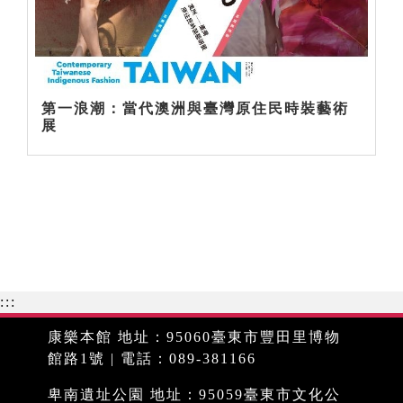
第一浪潮：當代澳洲與臺灣原住民時裝藝術
展
:::
康樂本館 地址：95060臺東市豐田里博物
館路1號 | 電話：089-381166
卑南遺址公園 地址：95059臺東市文化公