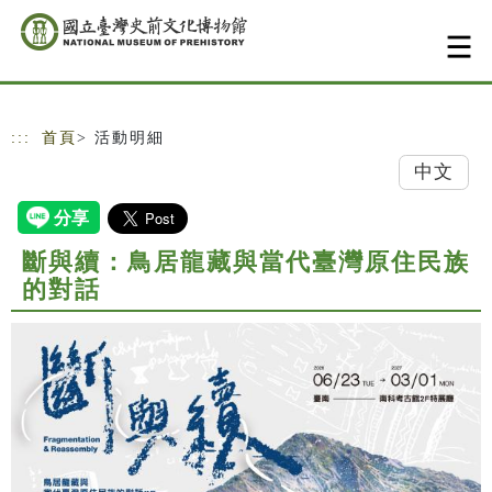
跳到主要內容
網站導覽
:::
首頁
> 活動明細
中文
斷與續：鳥居龍藏與當代臺灣原住民族
的對話