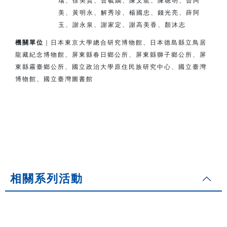
瑞、徐美賢、曹毓嫻、陳文龍、陳聰明、曾阿
美、
黃明永、解秀珍、楊國忠、錢光亮、薛阿
玉、謝永泉、謝家定、
謝高美香、顏沐志
機關單位
｜日本東京大學總合研究博物館、日本德島縣立鳥居
龍藏紀念博物館、
屏東縣春日鄉公所、屏東縣獅子鄉公所、
屏
東縣霧臺鄉公所、
國立政治大學原住民族研究中心、國立臺灣
博物館、國立臺灣圖書館
相關系列活動