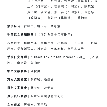
潔（排灣族）、
林芳誠、柯玉卿（魯凱族）、翁
玉華（排灣族）、
曹毓嫻（排灣族）、
陳筑媛、
黃子祐、黃郁倫、
葉子喬（排灣族）、董恩慈
（達悟族）、
董婕妤（排灣族）、
蔡怡玲
族語發音
｜何鳳美、翁玉華、董恩慈
手稿原文解讀團隊
｜（依姓氏五十音順排序）
石井伸夫、植地岳彥、大橋俊雄、小林篤正、下田順一、
野林
厚志、長谷川賢二、坂東泰、松永友和、宮岡真央子
手稿日文翻譯
｜Aliman Takistalan Istanda（胡忠正，布農
族）、李翊媗、陳由瑋
中文文案潤飾
｜陳俊男
英文文案審查
｜陳霈璿、邊鈺皓
日文文案審查
｜林慧仙、曾于宣
展示執行製作
｜鉅奇室內裝修有限公司
文物佈展
｜唐偉立、黃眉琇