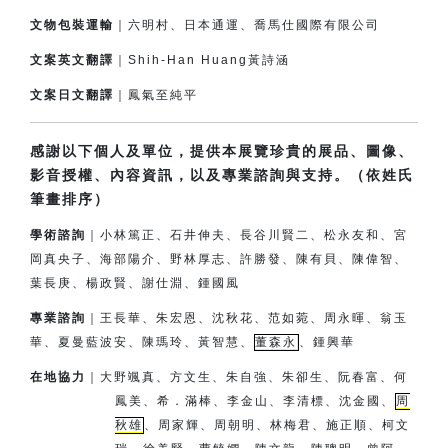
文物包裝運輸
｜六明村、日本通運、喬馬仕國際有限公司
文案英文翻譯
｜Shih-Han Huang黃詩涵
文案日文翻譯
｜鳳氣至純平
感謝以下個人及單位，提供本展覽珍貴的展品、圖像、
影音授權、內容資訊，以及專業諮詢與支持。（依姓氏
筆畫排序）
學術諮詢
｜小林篤正、石井伸夫、長谷川賢二、松永友和、宮
岡真央子、
海部陽介、
野林厚志、許勝發、陳有貝、陳偉智、
葉長庚、楊政賢、
謝仕淵、鍾國風
專業諮詢
｜王長華、朱宏恩、沈秋花、范如菀、周永暉、翁玉
華、夏曼藍波安、
陳瑪玲、黃智慧、
董森永
、鍾興華
在地協力
｜
大野颯真、方文生、朱自強、朱卻生、阮春富、何
鳳美、希．滿棒、
李金山、李清標、沈金國、
周
秋雄
、周家輝、周朝明、林梅君、
施正順、柯文