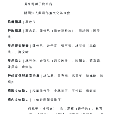
屏東縣獅子鄉公所
財團法人蘭嶼部落文化基金會
統籌指導
｜蔡政良
行政指導
｜蔡志忍、陳俊男（撒奇萊雅族）、田詩涵（阿美
族）
展示研究策畫
｜陳俊男、曾于宣、張至善、林慧仙（卑南
族）、鄭安睎
展示協力
｜林芳儀、余寶兒（西拉雅族）、陳韻如、蘇嘉蓉、
陳霈璿、邊鈺皓
行銷宣傳與教育推廣
｜林弘君、吳宛穗、高麗英、陳姵璇、陳
韻如
國際文物協力
｜
稲
葉佳代子、小林篤正、王仲群、邊鈺皓
國內文物協力
｜（依姓氏筆畫排序）
何鳳美（排灣族）、希．滿棒（達悟族）、林宜