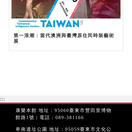
第一浪潮：當代澳洲與臺灣原住民時裝藝術
展
:::
康樂本館 地址：95060臺東市豐田里博物
館路1號 | 電話：089-381166
卑南遺址公園 地址：95059臺東市文化公