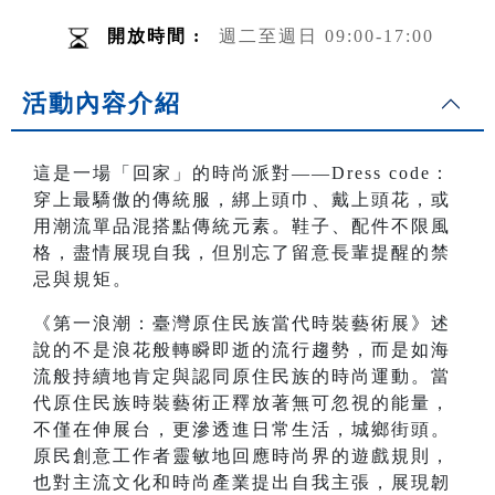
開放時間 :
週二至週日 09:00-17:00
活動內容介紹
這是一場「回家」的時尚派對——Dress code：
穿上最驕傲的傳統服，綁上頭巾、戴上頭花，或
用潮流單品混搭點傳統元素。鞋子、配件不限風
格，盡情展現自我，但別忘了留意長輩提醒的禁
忌與規矩。
《第一浪潮：臺灣原住民族當代時裝藝術展》述
說的不是浪花般轉瞬即逝的流行趨勢，而是如海
流般持續地肯定與認同原住民族的時尚運動。當
代原住民族時裝藝術正釋放著無可忽視的能量，
不僅在伸展台，更滲透進日常生活，城鄉街頭。
原民創意工作者靈敏地回應時尚界的遊戲規則，
也對主流文化和時尚產業提出自我主張，展現韌