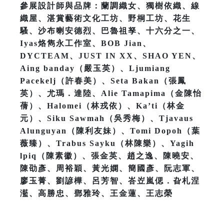
參展設計師與品牌：蘭調織女、獨樹依織、線
織屋、湛賞藝術文化工坊、野桐工坊、花生
騷、沙布喇安德烈、巴魯祖孥、十六分之一、
Iyas烙雋永工作室、BOB Jian、
DYCTEAM、JUST IN XX、SHAO YEN、
Aing banday（嚴玉英）、Ljumiang
Pacekelj（許春美）、Seta Bakan（張鳳
英）、尤瑪．達陸、Alie Tamapima（金陳怡
蒨）、Halomei（林戎依）、Ka’ti（林金
元）、Siku Sawmah（吳秀梅）、Tjavaus
Alunguyan（陳利友妹）、Tomi Dopoh（葉
薇臻）、Trabus Sayku（林陳樂）、Yagih
lpiq（陳素徽）、張金英、趙之逸、陳曉安、
陳劭彥、周裕穎、黃光嫻、簡國彥、阮志軍、
廖玉菁、劉諺樺、呂芳智、峇岦嵐偲．旮札涅
灆、高勝忠、鄧雅玲、王金蓮、王志榮