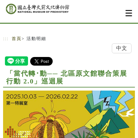
跳到主要內容
網站導覽
:::
首頁
> 活動明細
中文
「當代轉･動── 北區原文館聯合策展
行動 2.0」巡迴展