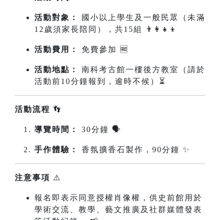
活動對象：
國小以上學生及一般民眾（未滿
12歲須家長陪同），共15組 👨‍👩‍👧‍👦
活動費用：
免費參加 🆓
活動地點：
南科考古館一樓後方教室（請於
活動前10分鐘報到，逾時不候）⏳
活動流程
👣
導覽時間：
30分鐘 🗣️
手作體驗：
香氛擴香石製作，90分鐘 ✨
注意事項
⚠️
報名即表示同意授權肖像權，供史前館用於
學術交流、教學、藝文推廣及社群媒體發表