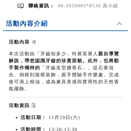
聯絡資訊 :
06-5050905*8530 高小組
活動內容介紹
活動內容
🎨
本次活動由「牙齒知多少」特展策展人
親自導覽
解說，帶您認識牙齒的珍貴面貌。此外，也將動
手製作獨特的
「牙齒造型擴香石」。從石膏混
合、倒模到脫模裝飾，親手體驗手作樂趣。完成
後可滴上精油，成為兼具美感與實用性的天然香
氛擺飾。
活動資訊
🗓️
活動日期：
11月29日(六)
活動時間：
13:30-15:30