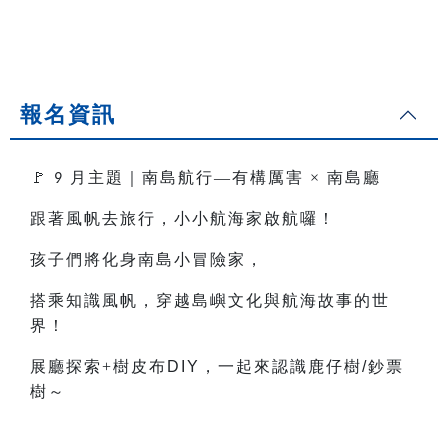
報名資訊
🚩
月主題｜南島航行—有構厲害
×
南島廳
9
跟著風帆去旅行，小小航海家啟航囉！
孩子們將化身南島小冒險家，
搭乘知識風帆，穿越島嶼文化與航海故事的世
界！
展廳探索+樹皮布
DIY
，一起來認識鹿仔樹
/
鈔票
樹～