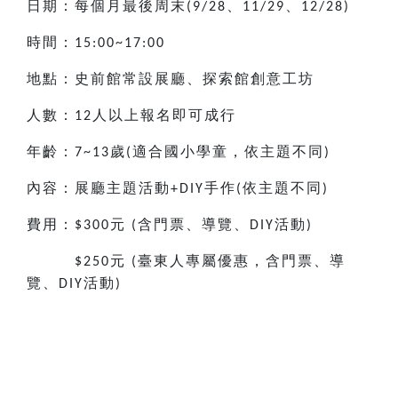
日期：每個月最後周末
、
、
(9/28
11/29
12/28)
時間：
15:00~17:00
地點：史前館常設展廳、探索館創意工坊
人數：
人以上報名即可成行
12
年齡：
歲
適合國小
學童，依主題不同
7~13
(
)
內容：展廳主題活動
手作
依主題不同
+DIY
(
)
費用：
元
含門票、導覽、
活動
$300
(
DIY
)
元
臺東人專屬優惠，含門票、導
$250
(
覽、
活動
DIY
)