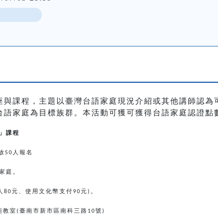
座與課程，主題以臺灣台語家庭現況介紹或其他講師認為
台語家庭為目標族群。本活動可獲可獲得台語家庭認證點
」課程
放
人報名
50
家庭。
人
元、使用文化幣支付
元
。
80
90
)
能教室
臺南市新市區南科三路
號
(
10
)