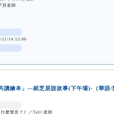
貝老師

/11/14 12:00
親子共讀繪本」—紙芝居說故事(下午場)-（華語/
i 這是什麼聲音？》／Tali^老師
