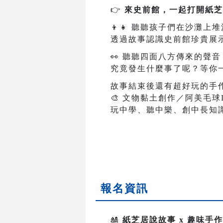
👉
來史前館，一起打開紙芝
👦👧
聽聽孩子們在沙灘上堆
透過故事認識史前館珍貴展
👀
聽聽四面八方傳來的聲音
究竟發生什麼事了呢？等你
故事結束後還有超好玩的手
🎨
文物黏土創作／阿美毛球D
玩中學、聽中樂、創中長知
報名資訊
🎎
紙芝居說故事 x 趣味手作