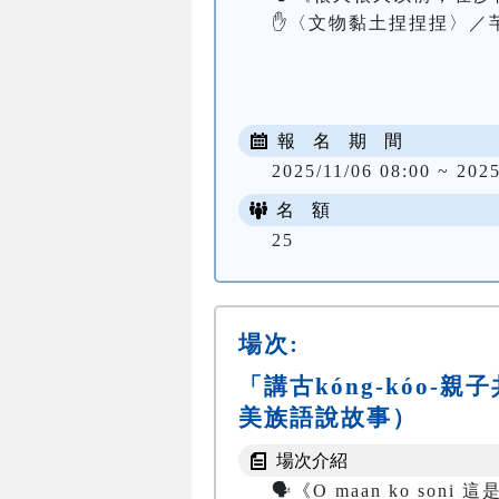
✋〈文物黏土捏捏捏〉／芊
報 名 期 間
2025/11/06 08:00 ~ 2025
名 額
25
場次:
「講古kóng-kóo-
美族語說故事）
場次介紹
🗣️《O maan ko son