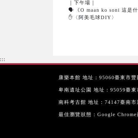
｜下午場｜
🗣
️
《O maan ko soni
✋
〈阿美毛球DIY〉
:::
康樂本館 地址：95060臺東市豐田
卑南遺址公園 地址：95059臺東市文
南科考古館 地址：74147臺南市新
最佳瀏覽狀態：Google Chro