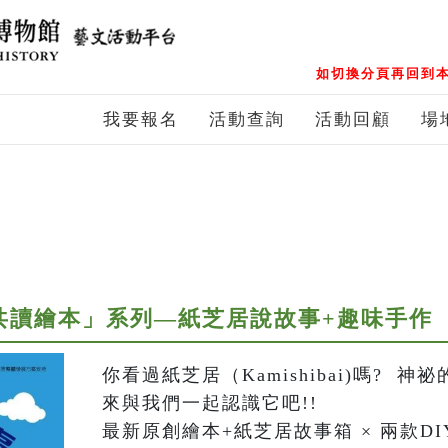
如切換分頁再回到本
我要報名
活動查詢
活動回顧
場
-親子共讀繪本」系列—紙芝居說故事+趣味手作
你看過紙芝居（Kamishibai)嗎?  
來與我們一起認識它吧!! 

最新原創繪本+紙芝居故事箱 × 兩款DI