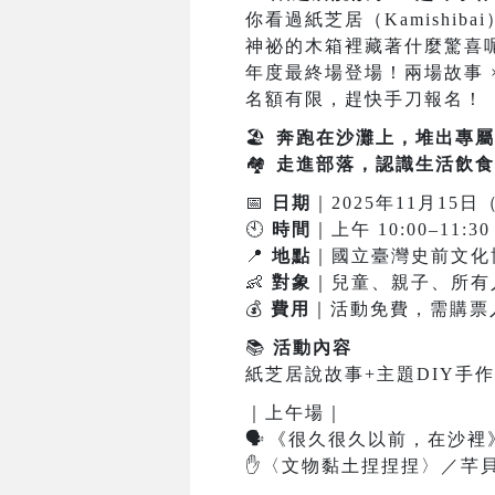
你看過紙芝居（Kamishiba
神祕的木箱裡藏著什麼驚喜
年度最終場登場！兩場故事 ×
名額有限，趕快手刀報名！
🏖
️
奔跑在沙灘上，堆出專屬
🏘
️
走進部落，認識生活飲食
📅
日期
｜2025年11月15日
🕙
時間
｜上午 10:00–11:30
📍
地點
｜國立臺灣史前文化
👶
對象
｜兒童、親子、所有
💰
費用
｜活動免費，需購票
📚
活動內容
紙芝居說故事+主題DIY手作
｜上午場｜
🗣
️
《很久很久以前，在沙裡》
✋
〈文物黏土捏捏捏〉／芊