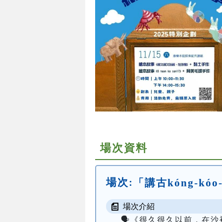
場次資料
場次:
「講古kóng-k
場次介紹
🗣️《很久很久以前，在沙裡