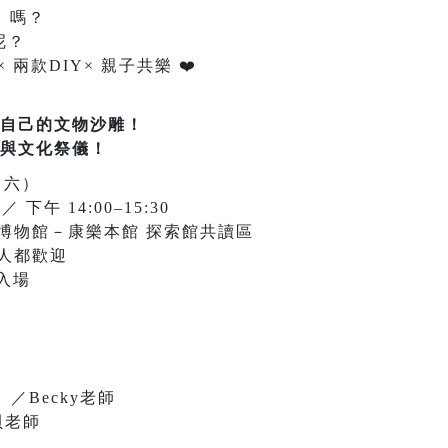
i）嗎？
呢？
 兩款DIY× 親子共樂
❤
️
自己的文物沙雕！
與文化祭儀！
（六）
 ／ 下午 14:00–15:30
博物館－康樂本館 探索館共讀區
人都歡迎
入場
／Becky老師
貝老師