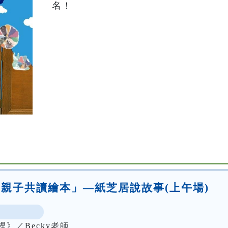
名！
óo-親子共讀繪本」—紙芝居說故事(上午場)
》／Becky老師
