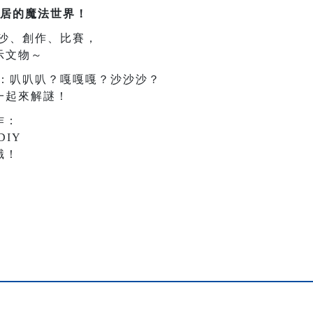
居的魔法世界！
沙、創作、比賽，
示文物～
：叭叭叭？嘎嘎嘎？沙沙沙？
一起來解謎！
作：
IY
識！