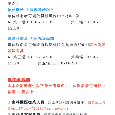
場次│
蛤什麼蛤 ＃貝殼風鈴DIY
每位報名者可領取貝殼風鈴DIY材料1份
► 第一場 09:30-10:30 第二場 11:00-
12:00
這是什麼魚 ＃魚丸湯品嚐
每位報名者可領取西瓜綿虱目魚丸湯約600ml
請自備容
器與餐具
► 第三場 13:10-14:00 第四場 14:30-
15:20 第五場 16:00-16:50
報名資格
⚠️本次活動僅供以下身分者報名，1 位報名者可攜伴 1
位限 6 歲以上
 南科園區從業人員
（請上傳識別證照片附件，
如無法上傳
請email至easy721219@nmp.gov.tw
）
 南科考古館會員
（請填寫會員電話號碼供確認）