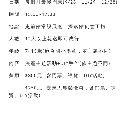
日期：每個月最後周末
、
、
(9/28
11/29
12/28)
時間：
15:00~17:00
地點：史前館常設展廳、探索館創意工坊
人數：
人以上報名即可成行
12
年齡：
歲
適合國小
學童，依主題不同
7~13
(
)
內容：展廳主題活動
手作
依主題不同
+DIY
(
)
費用：
元
含門票、導覽、
活動
$300
(
DIY
)
元
臺東人專屬優惠，含門票、導
$250
(
覽、
活動
DIY
)