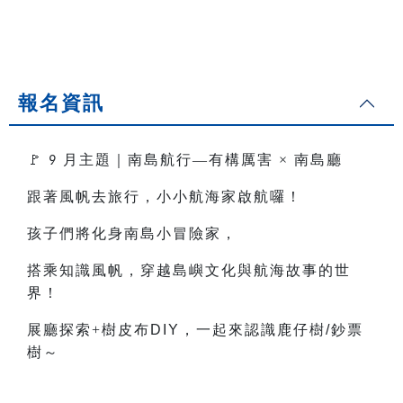
報名資訊
🚩
月主題｜南島航行—有構厲害
×
南島廳
9
跟著風帆去旅行，小小航海家啟航囉！
孩子們將化身南島小冒險家，
搭乘知識風帆，穿越島嶼文化與航海故事的世
界！
展廳探索+樹皮布
DIY
，一起來認識鹿仔樹
/
鈔票
樹～