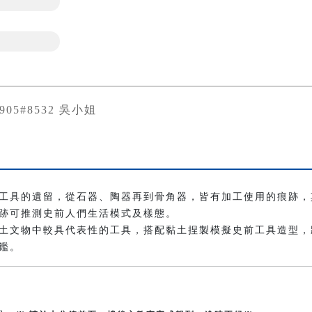
0905#8532 吳小姐
工具的遺留，從石器、陶器再到骨角器，皆有加工使用的痕跡，
跡可推測史前人們生活模式及樣態。
土文物中較具代表性的工具，搭配黏土捏製模擬史前工具造型，
鑑。
）