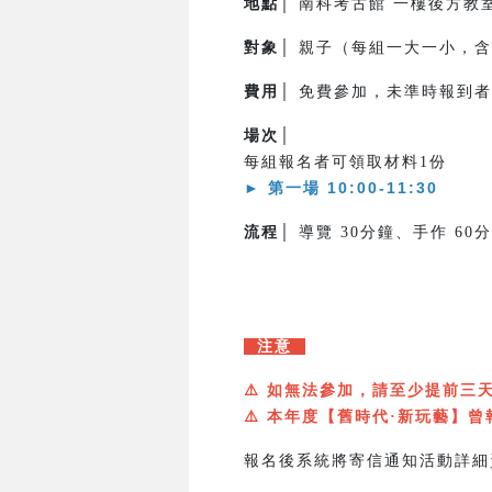
地點│
南科考古館 一樓後方
對象│
親子（每組一大一小，含
費用│
免費參加，未準時報到者
場次│
每組報名者可領取材料1份
►
第一場 10:00-11:30 
流程│
導覽 30分鐘、手作 60
注意
⚠️
如無法參加，請至少提前三
⚠️
本年度【舊時代·新玩藝】曾
報名後系統將寄信通知活動詳細