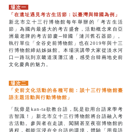
場次一
「在遺址遇見考古生活節：以臺灣與韓國為例」
新北市立十三行博物館每年舉辦的「考古生活
節」為國內最盛大的考古盛會，活動概念來自亞
洲最老牌的考古節慶─韓國「漣川舊石器節」。
執行單位「全谷史前博物館」也在2019年與十三
行博物館締結姊妹館。本場演講帶大家從淡水河
口一路玩到京畿道漢灘江邊，感受台韓兩地史前
文化慶典的魅力。
場次二
「史前文化活動的各種可能：談十三行博物館臺
語主題活動與行動博物館」
「阮毋是kan-ta欲教台語，阮是欲用台語來學考
古智識！」新北市立十三行博物館將台語融入考
古活動。參與者在走讀、闖關甚至夜宿博物館的
過程，都能沉浸在全台語的環境，體驗「用母語