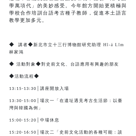
學萬項代」的美妙感受。今年館方開始更積極與
學校合作培訓台語考古種子教師，促進本土語言
教學更加多元。
◆
◆
講者
新北市立十三行博物館研究助理 Hî-á Lîm
林家鴻
◆
◆
活動對象
對史前文化、台語應用有興趣的朋友
◆
◆
活動流程
│講座開放入場
13:15-13:30
│場次一「在遺址遇見考古生活節：以臺
13:30-15:00
灣與韓國為例」
│中場休息
15:00-15:20
│場次二「史前文化活動的各種可能：談
15:20-16:50