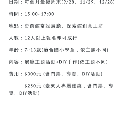
日期：每個月最後周末
、
、
(9/28
11/29
12/28)
時間：
15:00~17:00
地點：史前館常設展廳、探索館創意工坊
人數：
人以上報名即可成行
12
年齡：
歲
適合國小
學童，依主題不同
7~13
(
)
內容：展廳主題活動
手作
依主題不同
+DIY
(
)
費用：
元
含門票、導覽、
活動
$300
(
DIY
)
元
臺東人專屬優惠，含門票、導
$250
(
覽、
活動
DIY
)