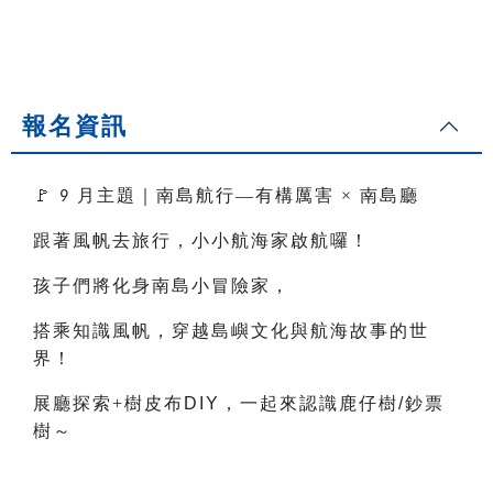
報名資訊
🚩
月主題｜南島航行—有構厲害
×
南島廳
9
跟著風帆去旅行，小小航海家啟航囉！
孩子們將化身南島小冒險家，
搭乘知識風帆，穿越島嶼文化與航海故事的世
界！
展廳探索+樹皮布
DIY
，一起來認識鹿仔樹
/
鈔票
樹～