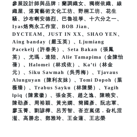
參展設計師與品牌：蘭調織女、獨樹依織、線
織屋、湛賞藝術文化工坊、野桐工坊、花生
騷、沙布喇安德烈、巴魯祖孥、十六分之一、
Iyas烙雋永工作室、BOB Jian、
DYCTEAM、JUST IN XX、SHAO YEN、
Aing banday（嚴玉英）、Ljumiang
Pacekelj（許春美）、Seta Bakan（張鳳
英）、尤瑪．達陸、Alie Tamapima（金陳怡
蒨）、Halomei（林戎依）、Ka’ti（林金
元）、Siku Sawmah（吳秀梅）、Tjavaus
Alunguyan（陳利友妹）、Tomi Dopoh（葉
薇臻）、Trabus Sayku（林陳樂）、Yagih
lpiq（陳素徽）、張金英、趙之逸、陳曉安、
陳劭彥、周裕穎、黃光嫻、簡國彥、阮志軍、
廖玉菁、劉諺樺、呂芳智、峇岦嵐偲．旮札涅
灆、高勝忠、鄧雅玲、王金蓮、王志榮