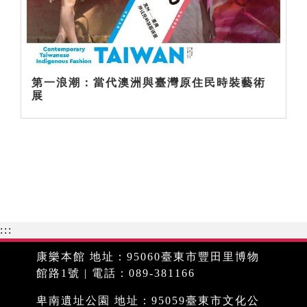
第一浪潮：當代澳洲與臺灣原住民時裝藝術
展
:::
康樂本館 地址：95060臺東市豐田里博物
館路1號 | 電話：089-381166
卑南遺址公園 地址：95059臺東市文化公