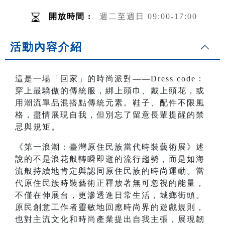
開放時間 :
週二至週日 09:00-17:00
活動內容介紹
這是一場「回家」的時尚派對——Dress code：
穿上最驕傲的傳統服，綁上頭巾、戴上頭花，或
用潮流單品混搭點傳統元素。鞋子、配件不限風
格，盡情展現自我，但別忘了留意長輩提醒的禁
忌與規矩。
《第一浪潮：臺灣原住民族當代時裝藝術展》述
說的不是浪花般轉瞬即逝的流行趨勢，而是如海
流般持續地肯定與認同原住民族的時尚運動。當
代原住民族時裝藝術正釋放著無可忽視的能量，
不僅在伸展台，更滲透進日常生活，城鄉街頭。
原民創意工作者靈敏地回應時尚界的遊戲規則，
也對主流文化和時尚產業提出自我主張，展現韌