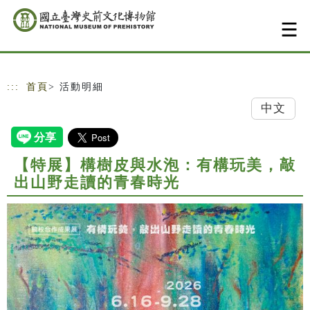
跳到主要內容
網站導覽
:::
首頁
> 活動明細
中文
【特展】構樹皮與水泡：有構玩美，敲
出山野走讀的青春時光