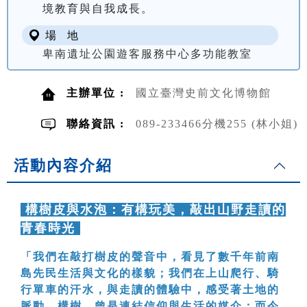
境教育與自我成長。
場 地
卑南遺址公園遊客服務中心多功能教室
主辦單位 :
國立臺灣史前文化博物館
聯絡資訊 :
089-233466分機255 (林小姐)
活動內容介紹
構樹皮與水泡：有構玩美，敲出山野走讀的
青春時光
「我們在敲打樹皮的聲音中，看見了數千年前南
島先民生活與文化的樣貌；我們在上山爬行、騎
行單車的汗水，與走讀的體驗中，感受著土地的
脈動。構樹，曾是連結信仰與生活的媒介；而今