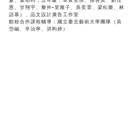
夏、葉劭昀，五年級：卓黃昱琪、孫善莫、劉佳
恩、甘翔宇、黎外•里雅子、吳奕霏、梁秐樂、林
語慕）、品文設計廣告工作室
館校合作課程輔導：國立臺北藝術大學團隊（吳
岱融、辛治寧、洪昀婷）