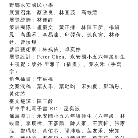
野鄉永安國民小學
展覽召集：蔡政良、林宜茂、高筱慧
展覽統籌：林佳靜
策展團隊：盧慶文、黃正擁、林陳玉所、楊繡
鳳、高靄禾、李易達、邱羿蒨、孫良寅、林彥
廷、曾玟燁
參展藝術家：林戎依、卓奕婷
展覽設計：Peter Chen、永安國小五六年級師生
主視覺：黎外 里雅子（插畫）、葉友禾（手寫
字）
角色插畫：李宸禕
文案潤稿：葉友禾、葉劭昀、宋知夏、鄭瑀彤、
黃佑芯
臺文翻譯：陳玉齡
單車手札電子書 RD：巫奕嶔
佈展協力：永安國小五六年級師生（六年級：林
竣皇、李宸禕、王彥麟、陳人豪、王宸軒、張家
泓、鄭瑀彤、黃佑芯、陽沛容、葉友禾、宋知