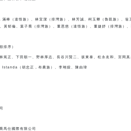
（達悟族）、林宜潔（排灣族）、
林芳誠、柯玉卿（魯凱族）、翁
、黃郁倫、
葉子喬（排灣族）、董恩慈（達悟族）、
董婕妤（排灣族）、
順排序）
林篤正、下田順一、
野林厚志、長谷川賢二、坂東泰、松永友和、宮岡真
talan Istanda（胡忠正，布農族）、李翊媗、陳由瑋
司
喬馬仕國際有限公司