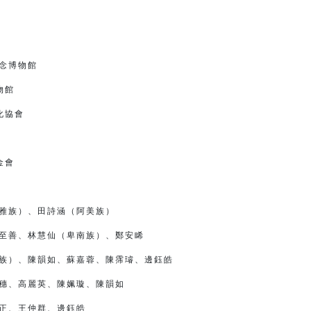
館
念博物館
物館
協會
金會
雅族）、田詩涵（阿美族）
至善、林慧仙（卑南族）、鄭安睎
族）、陳韻如、蘇嘉蓉、陳霈璿、邊鈺皓
穗、高麗英、陳姵璇、陳韻如
正、王仲群、邊鈺皓