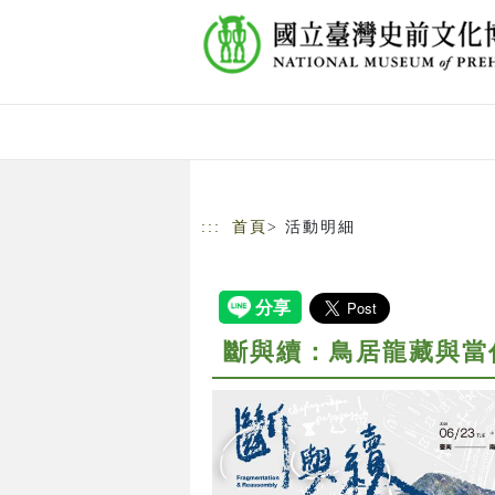
跳到主要內容
網站導覽
:::
首頁
> 活動明細
斷與續：鳥居龍藏與當