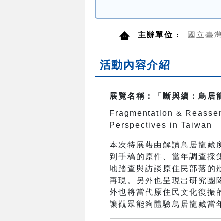
主辦單位 :
國立臺
活動內容介紹
展覽名稱：「斷與續：鳥居
Fragmentation & Reassem
Perspectives in Taiwan
本次特展藉由解讀鳥居龍藏
到手稿的原件、當年調查採
地踏查與訪談原住民部落的
再現。另外也呈現出研究團
外也將當代原住民文化復振
讓觀眾能夠體驗鳥居龍藏當