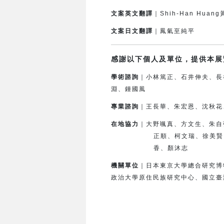
文案英文翻譯
｜Shih-Han Huan
文案日文翻譯
｜鳳氣至純平
感謝以下個人及單位，提供本展
學術諮詢
｜小林篤正、石井伸夫、長
淵、鍾國風
專業諮詢
｜王長華、朱宏恩、沈秋花
在地協力
｜
大野颯真、方文生、朱自
正順、柯文瑞、徐美賢
香、顏沐志
機關單位
｜日本東京大學總合研究博
政治大學原住民族研究中心、國立臺