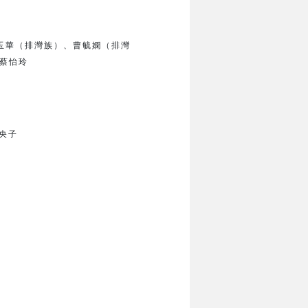
玉華（排灣族）、
曹毓嫻（排灣
蔡怡玲
央子