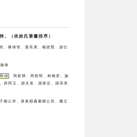
持。（依姓氏筆畫排序）
貝、陳偉智、葉長庚、楊政賢、
謝仕
鍾興華
秋雄
、周家輝、周朝明、林梅君、
施
、薛阿玉、謝永泉、謝家定、
謝高美
子鄉公所、
屏東縣霧臺鄉公所、
國立