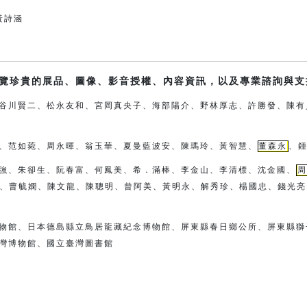
g黃詩涵
覽珍貴的展品、圖像、影音授權、內容資訊，以及專業諮詢與支
谷川賢二、松永友和、宮岡真央子、
海部陽介、
野林厚志、許勝發、陳有
、范如菀、周永暉、翁玉華、夏曼藍波安、
陳瑪玲、黃智慧、
董森永
、
強、朱卻生、阮春富、何鳳美、希．滿棒、
李金山、李清標、沈金國、
周
、曹毓嫻、陳文龍、陳聰明、曾阿
美、
黃明永、解秀珍、楊國忠、錢光亮
物館、日本德島縣立鳥居龍藏紀念博物館、
屏東縣春日鄉公所、屏東縣獅
灣博物館、國立臺灣圖書館