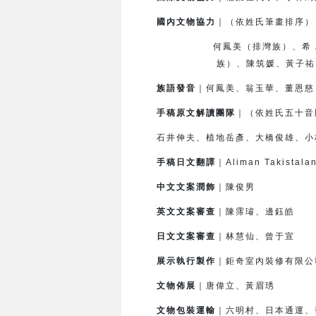
國內文物協力
｜（依姓氏筆畫排序）
何鳳美（排灣族）、希．滿棒
族）、
陳筑媛、黃子祐
族語發音
｜何鳳美、翁玉華、董恩慈
手稿原文解讀團隊
｜（依姓氏五十音
石井伸夫、植地岳彥、大橋俊雄、小
手稿日文翻譯
｜Aliman Takis
中文文案潤飾
｜陳俊男
英文文案審查
｜陳霈璿、邊鈺皓
日文文案審查
｜林慧仙、曾于宣
展示執行製作
｜鉅奇室內裝修有限公
文物佈展
｜唐偉立、黃眉琇
文物包裝運輸
｜六明村、日本通運、