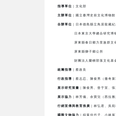
指導單位
｜文化部
主辦單位
｜國立臺灣史前文化博物
合辦單位
｜日本德島縣立鳥居龍藏紀
日本東京大學總合研究博
屏東縣春日鄉力里族群文化
屏東縣獅子鄉公所
財團法人蘭嶼部落文化基
統籌指導
｜蔡政良
行政指導
｜蔡志忍、陳俊男（撒奇萊
展示研究策畫
｜陳俊男、曾于宣、張
展示協力
｜林芳儀、余寶兒（西拉雅
行銷宣傳與教育推廣
｜林弘君、吳宛
國際文物協力
｜
稲
葉佳代子、小林篤