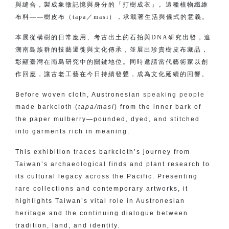
與縫合，製成象徵記憶與身分的「打樹成衣」。這種植物纖維
布料——樹皮布（tapa／masi），承載著生活與儀式的意義。
本展從構樹的日常應用、考古出土的石拍與DNA研究出發，追
溯南島族群的技藝遷徙與文化傳承，並展出珍貴樹皮布藏品，
彰顯臺灣在南島研究中的關鍵地位。同時邀請當代藝術家以創
作回應，讓古老工藝在今日持續發聲，成為文化延續的回響。
Before woven cloth, Austronesian
speaking people
made barkcloth (
tapa/masi
) from the inner bark of
the paper mulberry—pounded, dyed, and stitched
into garments rich in meaning.
This exhibition traces barkcloth’s journey from
Taiwan’s archaeological finds and plant research to
its cultural legacy across the Pacific. Presenting
rare collections and contemporary artworks, it
highlights Taiwan’s vital role in Austronesian
heritage and the continuing dialogue between
tradition, land, and identity.