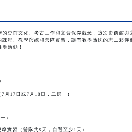
灣的史前文化、考古工作和文資保存觀念，這次史前館與
的課程、教學演練和營隊實習，讓有教學熱忱的志工夥伴
推廣活動！
營
7月17日或7月18日，二選一）
選一）
觀摩實習（營隊共9天，自選至少1天）