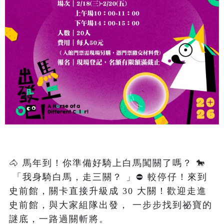
🐴 馬年到！你準備好騎上白馬闖關了嗎？ 🐎

 「我身騎白馬，走三關？ 」⛔️ 較停仔！來到
史前館，關卡直接升級成 30 大關！歡迎走進
史前館，與大家組隊出發， 一步步找到祕寶的
謎底，一路過關斬將。
