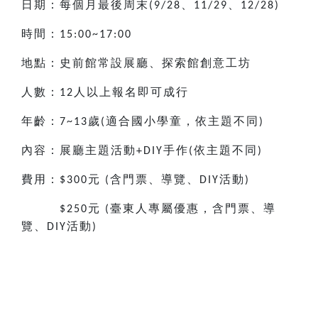
日期：每個月最後周末
、
、
(9/28
11/29
12/28)
時間：
15:00~17:00
地點：史前館常設展廳、探索館創意工坊
人數：
人以上報名即可成行
12
年齡：
歲
適合國小
學童，依主題不同
7~13
(
)
內容：展廳主題活動
手作
依主題不同
+DIY
(
)
費用：
元
含門票、導覽、
活動
$300
(
DIY
)
元
臺東人專屬優惠，含門票、導
$250
(
覽、
活動
DIY
)