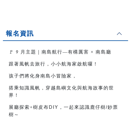
報名資訊
🚩
月主題｜南島航行—有構厲害
×
南島廳
9
跟著風帆去旅行，小小航海家啟航囉！
孩子們將化身南島小冒險家，
搭乘知識風帆，穿越島嶼文化與航海故事的世
界！
展廳探索+樹皮布
DIY
，一起來認識鹿仔樹
/
鈔票
樹～