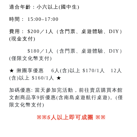
適合年齡：小六以上(國中生)
時間： 15:00–17:00
費用： $200／1人（含門票、桌遊體驗、DIY）
(現金支付)
$180／1人（含門票、桌遊體驗、DIY）
(僅限文化幣支付)
★
揪團享優惠
6
人
(
含
)
以上 $
170/1
人
12
人
(
含
)
以上 $
160/1
人
★
加碼優惠
:
當天參加完活動，前往賣店購買本館
文創商品享
9
折優惠(含南島桌遊航行桌遊)。
(
僅
限文化幣支付
)
※※
5
人以上即可成團
※※