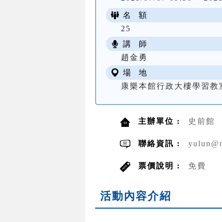
名 額
25
講 師
趙金勇
場 地
康樂本館行政大樓學習教
主辦單位 :
史前館
聯絡資訊 :
yulun@
票價說明 :
免費
活動內容介紹