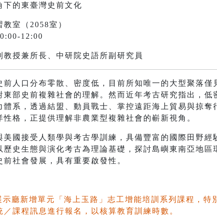
角下的東臺灣史前文化
教室（2058室）
00-12:00
副教授兼所長、中研院史語所副研究員
史前人口分布零散、密度低，目前所知唯一的大型聚落僅
對東部史前複雜社會的理解。然而近年考古研究指出，低
力體系，透過結盟、動員戰士、掌控遠距海上貿易與掠奪
洋性格，正提供理解非農業型複雜社會的嶄新視角。
與美國接受人類學與考古學訓練，具備豐富的國際田野經
以歷史生態與演化考古為理論基礎，探討島嶼東南亞地區
史前社會發展，具有重要啟發性。
園展示廳新增單元「海上玉路」志工增能培訓系列課程，特
統／課程訊息進行報名，以核算教育訓練時數。