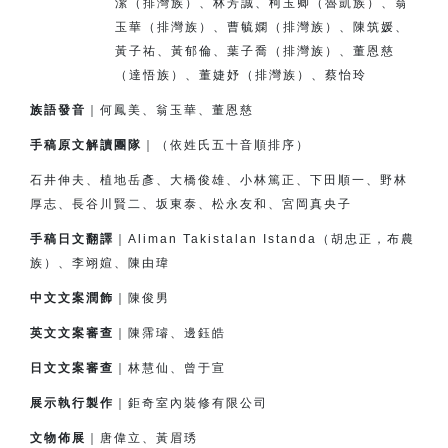
潔（排灣族）、
林芳誠、柯玉卿（魯凱族）、翁
玉華（排灣族）、
曹毓嫻（排灣族）、
陳筑媛、
黃子祐、黃郁倫、
葉子喬（排灣族）、董恩慈
（達悟族）、
董婕妤（排灣族）、
蔡怡玲
族語發音
｜何鳳美、翁玉華、董恩慈
手稿原文解讀團隊
｜（依姓氏五十音順排序）
石井伸夫、植地岳彥、大橋俊雄、小林篤正、下田順一、
野林
厚志、長谷川賢二、坂東泰、松永友和、宮岡真央子
手稿日文翻譯
｜Aliman Takistalan Istanda（胡忠正，布農
族）、李翊媗、陳由瑋
中文文案潤飾
｜陳俊男
英文文案審查
｜陳霈璿、邊鈺皓
日文文案審查
｜林慧仙、曾于宣
展示執行製作
｜鉅奇室內裝修有限公司
文物佈展
｜唐偉立、黃眉琇