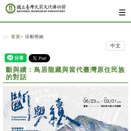
跳到主要內容
網站導覽
:::
首頁
> 活動明細
中文
斷與續：鳥居龍藏與當代臺灣原住民族
的對話