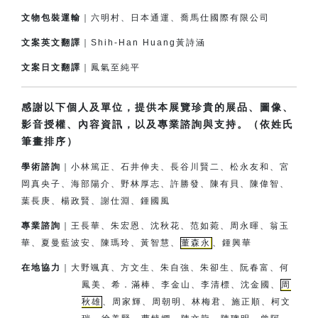
文物包裝運輸
｜六明村、日本通運、喬馬仕國際有限公司
文案英文翻譯
｜Shih-Han Huang黃詩涵
文案日文翻譯
｜鳳氣至純平
感謝以下個人及單位，提供本展覽珍貴的展品、圖像、
影音授權、內容資訊，以及專業諮詢與支持。（依姓氏
筆畫排序）
學術諮詢
｜小林篤正、石井伸夫、長谷川賢二、松永友和、宮
岡真央子、
海部陽介、
野林厚志、許勝發、陳有貝、陳偉智、
葉長庚、楊政賢、
謝仕淵、鍾國風
專業諮詢
｜王長華、朱宏恩、沈秋花、范如菀、周永暉、翁玉
華、夏曼藍波安、
陳瑪玲、黃智慧、
董森永
、鍾興華
在地協力
｜
大野颯真、方文生、朱自強、朱卻生、阮春富、何
鳳美、希．滿棒、
李金山、李清標、沈金國、
周
秋雄
、周家輝、周朝明、林梅君、
施正順、柯文