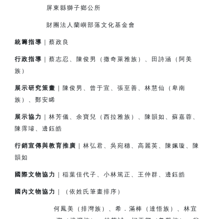
屏東縣獅子鄉公所
財團法人蘭嶼部落文化基金會
統籌指導
｜蔡政良
行政指導
｜蔡志忍、陳俊男（撒奇萊雅族）、田詩涵（阿美
族）
展示研究策畫
｜陳俊男、曾于宣、張至善、林慧仙（卑南
族）、鄭安睎
展示協力
｜林芳儀、余寶兒（西拉雅族）、陳韻如、蘇嘉蓉、
陳霈璿、邊鈺皓
行銷宣傳與教育推廣
｜林弘君、吳宛穗、高麗英、陳姵璇、陳
韻如
國際文物協力
｜
稲
葉佳代子、小林篤正、王仲群、邊鈺皓
國內文物協力
｜（依姓氏筆畫排序）
何鳳美（排灣族）、希．滿棒（達悟族）、林宜