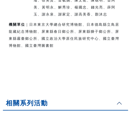
瑞、徐美賢、曹毓嫻、陳文龍、陳聰明、曾阿
美、
黃明永、解秀珍、楊國忠、錢光亮、薛阿
玉、謝永泉、謝家定、
謝高美香、顏沐志
機關單位
｜日本東京大學總合研究博物館、日本德島縣立鳥居
龍藏紀念博物館、
屏東縣春日鄉公所、屏東縣獅子鄉公所、
屏
東縣霧臺鄉公所、
國立政治大學原住民族研究中心、國立臺灣
博物館、國立臺灣圖書館
相關系列活動