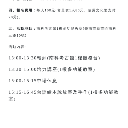
四、報名費用：
每人
元
會員價
人
元、使用文化幣支付
100
(
1
80
元
。
90
)
五、活動地點：
南科考古館
樓多功能教室
臺南市新市區南科
1
(
三路
號
10
)
活動內容:
13:00-13:30報到(南科考古館1樓服務台)
13:30-15:00培力講座(1樓多功能教室)
15:00-15:15中場休息
15:15-16:45台語繪本說故事及手作(1樓多功能教
室)