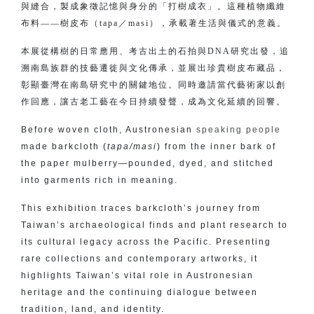
與縫合，製成象徵記憶與身分的「打樹成衣」。這種植物纖維
布料——樹皮布（tapa／masi），承載著生活與儀式的意義。
本展從構樹的日常應用、考古出土的石拍與DNA研究出發，追
溯南島族群的技藝遷徙與文化傳承，並展出珍貴樹皮布藏品，
彰顯臺灣在南島研究中的關鍵地位。同時邀請當代藝術家以創
作回應，讓古老工藝在今日持續發聲，成為文化延續的回響。
Before woven cloth, Austronesian
speaking people
made barkcloth (
tapa/masi
) from the inner bark of
the paper mulberry—pounded, dyed, and stitched
into garments rich in meaning.
This exhibition traces barkcloth’s journey from
Taiwan’s archaeological finds and plant research to
its cultural legacy across the Pacific. Presenting
rare collections and contemporary artworks, it
highlights Taiwan’s vital role in Austronesian
heritage and the continuing dialogue between
tradition, land, and identity.