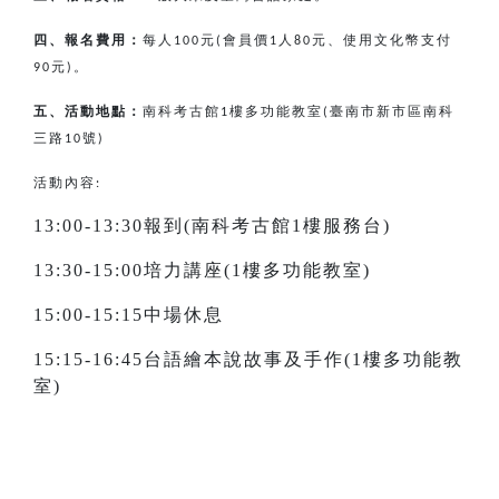
四、報名費用：
每人
元
會員價
人
元、使用文化幣支付
100
(
1
80
元
。
90
)
五、活動地點：
南科考古館
樓多功能教室
臺南市新市區南科
1
(
三路
號
10
)
活動內容:
13:00-13:30報到(南科考古館1樓服務台)
13:30-15:00培力講座(1樓多功能教室)
15:00-15:15中場休息
15:15-16:45台語繪本說故事及手作(1樓多功能教
室)