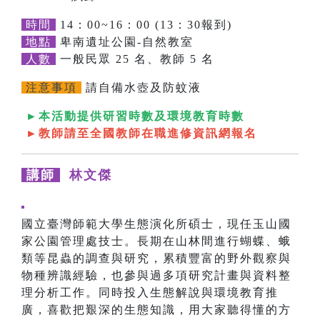
時間
14：00~16：00 (13：30報到)
地點
卑南遺址公園-自然教室
人數
一般民眾 25 名、教師 5 名
注意事項
請自備水壺及防蚊液
►本活動提供研習時數及環境教育時數
►教師請至全國教師在職進修資訊網報名
講師
林文傑
國立臺灣師範大學生態演化所碩士，現任玉山國
家公園管理處技士。長期在山林間進行蝴蝶、蛾
類等昆蟲的調查與研究，累積豐富的野外觀察與
物種辨識經驗，也參與過多項研究計畫與資料整
理分析工作。同時投入生態解說與環境教育推
廣，喜歡把艱深的生態知識，用大家聽得懂的方