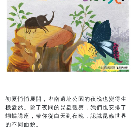
初夏悄悄展開，卑南遺址公園的夜晚也變得生
機盎然。除了夜間的昆蟲觀察，我們也安排了
蝴蝶講座，帶你從白天到夜晚，認識昆蟲世界
的不同面貌。