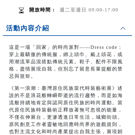
開放時間 :
週二至週日 09:00-17:00
活動內容介紹
這是一場「回家」的時尚派對——Dress code：
穿上最驕傲的傳統服，綁上頭巾、戴上頭花，或
用潮流單品混搭點傳統元素。鞋子、配件不限風
格，盡情展現自我，但別忘了留意長輩提醒的禁
忌與規矩。
《第一浪潮：臺灣原住民族當代時裝藝術展》述
說的不是浪花般轉瞬即逝的流行趨勢，而是如海
流般持續地肯定與認同原住民族的時尚運動。當
代原住民族時裝藝術正釋放著無可忽視的能量，
不僅在伸展台，更滲透進日常生活，城鄉街頭。
原民創意工作者靈敏地回應時尚界的遊戲規則，
也對主流文化和時尚產業提出自我主張，展現韌