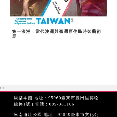
第一浪潮：當代澳洲與臺灣原住民時裝藝術
展
:::
康樂本館 地址：95060臺東市豐田里博物
館路1號 | 電話：089-381166
卑南遺址公園 地址：95059臺東市文化公