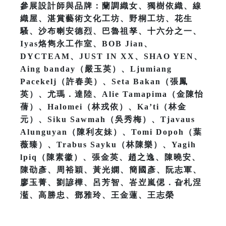
參展設計師與品牌：蘭調織女、獨樹依織、線
織屋、湛賞藝術文化工坊、野桐工坊、花生
騷、沙布喇安德烈、巴魯祖孥、十六分之一、
Iyas烙雋永工作室、BOB Jian、
DYCTEAM、JUST IN XX、SHAO YEN、
Aing banday（嚴玉英）、Ljumiang
Pacekelj（許春美）、Seta Bakan（張鳳
英）、尤瑪．達陸、Alie Tamapima（金陳怡
蒨）、Halomei（林戎依）、Ka’ti（林金
元）、Siku Sawmah（吳秀梅）、Tjavaus
Alunguyan（陳利友妹）、Tomi Dopoh（葉
薇臻）、Trabus Sayku（林陳樂）、Yagih
lpiq（陳素徽）、張金英、趙之逸、陳曉安、
陳劭彥、周裕穎、黃光嫻、簡國彥、阮志軍、
廖玉菁、劉諺樺、呂芳智、峇岦嵐偲．旮札涅
灆、高勝忠、鄧雅玲、王金蓮、王志榮