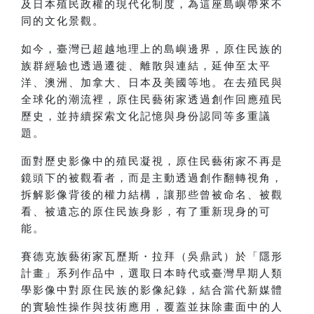
及日本殖民政權的現代化制度，為這座島嶼帶來不
同的文化景觀。
如今，臺灣已超越地理上的島嶼邊界，原住民族的
族群經驗也透過遷徙、離散與連結，延伸至太平
洋、澳洲、加拿大、日本及美國等地。在去殖民與
全球化的潮流裡，原住民藝術家透過創作回應殖民
歷史，並持續探索文化記憶與身份認同等多重議
題。
面對歷史影像中的殖民凝視，原住民藝術家不再是
鏡頭下的被觀看者，而是主動透過創作翻轉視角，
拆解影像背後的權力結構，讓那些曾被命名、被觀
看、被遺忘的原住民族身影，有了重新現身的可
能。
賽德克族藝術家瓦歷斯・拉拜（吳鼎武）於「隱形
計畫」系列作品中，選取日本時代或臺灣早期人類
學影像中對原住民族的影像紀錄，結合當代新媒體
的實驗性操作與技術應用，覆蓋並抹除畫面中的人