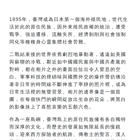
1895
年，臺灣成為日本第一個海外殖民地，世代生
活於此的原住民族，因外來殖民政權的統治，遭受
戰爭、強迫遷移、流離失所、經濟剝削與社會強制
同化等種種身心靈集體社會苦難。
二戰結束後的世界依舊劇烈地暴動著，遙遠如美國
與蘇聯的冷戰，鄰近如中國國民黨與中國共產黨的
對峙，都在相片之外的畫面拉扯出令人窒息的空
白。軍事科技的煙硝味與國際外交的爆炸聲彷彿沿
著非日常的時間線不斷伸進了寧靜的照片裡，成為
日常生活裡的無聲背景。相片的邊界像是一個苗
圃，在每個快門的瞬間綻放出生命的花朵，將黑白
的影像抹上了喜怒哀樂的五顏六色。
作為一座島嶼，臺灣島上的原住民族擁有各自獨特
而深厚的文化，而歷史的發展如無限延長的慢鏡
頭，迎來西方探險者的航路、傳教士的聖言、漢人