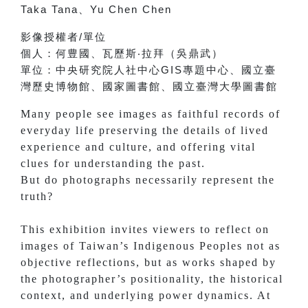
Taka Tana
、
Yu Chen Chen
影像授權者
/
單位
個人：
何豊國、
瓦歷斯‧拉拜（吳鼎武）
單位：
中央研究院人社中心
GIS
專題中心、
國立臺
灣歷史博物館、
國家圖書館、
國立臺灣大學圖書館
Many people see images as faithful records of
everyday life preserving the details of lived
experience and culture, and offering vital
clues for understanding the past.
But do photographs necessarily represent the
truth?
This exhibition invites viewers to reflect on
images of Taiwan’s Indigenous Peoples not as
objective reflections, but as works shaped by
the photographer’s positionality, the historical
context, and underlying power dynamics. At