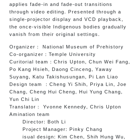
applies fade-in and fade-out transitions
through video editing. Presented through a
single-projector display and VCD playback,
the once-visible Indigenous bodies gradually
vanish from their original settings.
Organizer
：
National Museum of Prehistory
Co-organizer
：
Temple University
Curitorial team
：
Chris Upton, Chun Wei Fang,
Po Kang Hsieh, Daong Cinceng, Yaway
Suyang, Katu Takishusungan, Pi Lan Liao
Design team
：
Cheng Yi Shih, Priya Lin, Joe
Chang, Cheng Hui Cheng, Hui Yung Chang,
Yun Chi Lin
Translator
：
Yvonne Kennedy, Chris Upton
Amination team
Director: Both Li
Project Manager: Pinky Chang
isual design: Kim Chen, Shih Hung Wu,