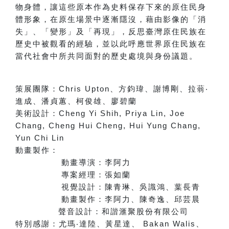
物身體，讓這些原本作為史料保存下來的原住民身
體形象，在原生場景中逐漸隱沒，藉由影像的「消
失」、「變形」及「再現」，反思臺灣原住民族在
歷史中被觀看的經驗，並以此呼應世界原住民族在
當代社會中所共同面對的歷史處境與身份議題。
策展團隊：
Chris Upton
、方鈞瑋、謝博剛、拉蓊
‧
進成、潘貞蕙、柯俊雄、廖碧蘭
美術設計：
Cheng Yi Shih, Priya Lin, Joe
Chang, Cheng Hui Cheng, Hui Yung Chang,
Yun Chi Lin
動畫製作：
動畫導演：李阿力
專案經理：張如蘭
視覺設計：陳青琳、吳識鴻、葉長青
動畫製作：李阿力、陳奇逸、邱芸晨
聲音設計：和諧滙聚股份有限公司
特別感謝：
尤瑪
‧
達陸、黃星達
、
Bakan Walis
、