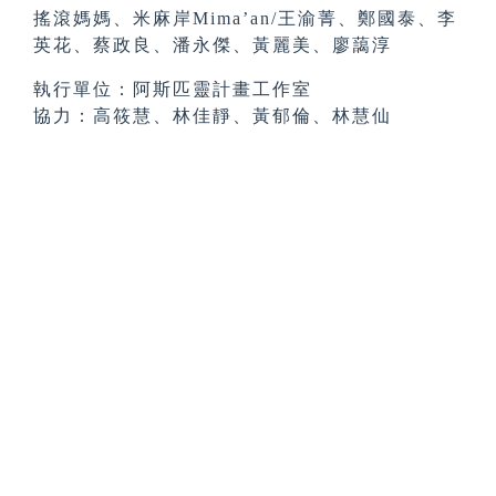
搖滾媽媽、米麻岸Mima’an/王渝菁、鄭國泰、李
英花、蔡政良、潘永傑、黃麗美、廖藹淳
執行單位：阿斯匹靈計畫工作室
協力：高筱慧、林佳靜、黃郁倫、林慧仙