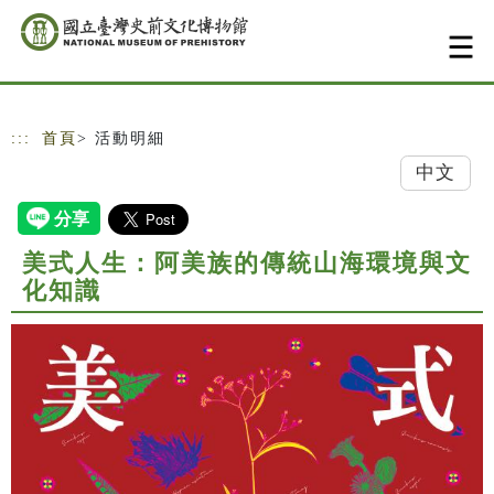
跳到主要內容
網站導覽
:::
首頁
> 活動明細
中文
美式人生：阿美族的傳統山海環境與文
化知識