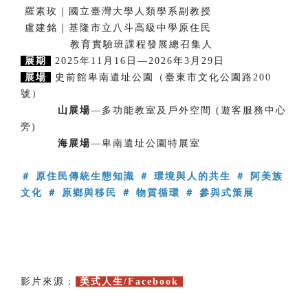
羅素玫｜國立臺灣大學人類學系副教授
盧建銘｜基隆市立八斗高級中學原住民
教育實驗班課程發展總召集人
展期
2025年11月16日—2026年3月29日
展場
史前館卑南遺址公園（臺東市文化公園路200
號）
山展場
—多功能教室及戶外空間 (遊客服務中心
旁)
海展場
—卑南遺址公園特展室
＃ 原住民傳統生態知識 ＃ 環境與人的共生 ＃ 阿美族
文化 ＃ 原鄉與移民 ＃ 物質循環 ＃ 參與式策展
影片來源：
美式人生/Facebook