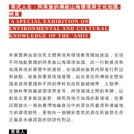
美式人生：阿美族的傳統山海環境與文化知識-
特展
A SPECIAL EXHIBITION ON
ENVIRONMENTAL AND CULTURAL
KNOWLEDGE OF THE 'AMIS
本展覽將由原住民主體再現和環境教育開始述說，呈現
不同地點實踐的阿美族山海環境知識。此一行動展演和
知識再現於展覽中的過程，在強調由族群內部進行對話
和啟動，收集與重視現地發聲，結合原住民傳統生態知
識表述與實踐和不同的學科包括民族植物學、人類學、
生物科學與建築環境營造等，跨境場域之間的串聯，以
創造出更多敘說族群、移民與地方知識的新場域，也嘗
試開啟出一個由臺灣地緣政治中的原住民處境和邊緣地
方的環境韌性，更朝向一個關於普世的原住民族群生存
正義及永續課題的辯證性對話。
策展人