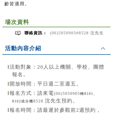
齡皆適用。
場次資料
聯絡資訊 :
(06)5050905#8528 沈先生
活動內容介紹
l
活動對象：20
人以上機關、學校、團體
報名。
l
開放
時間：
平日週二至
週五。
l
報名方式：
請來電
(06)5050905
轉8101、
沈先生
預約。
8528
8102或分機
l
報名
時間：
請最遲於參觀前
2
週預約，