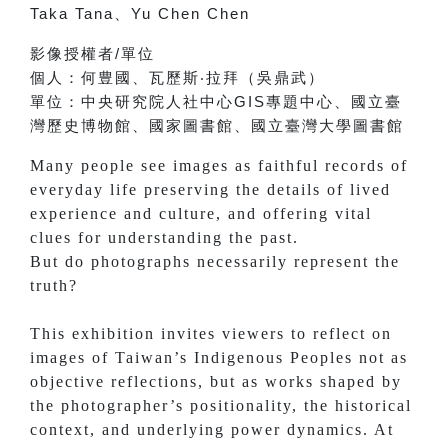
Taka Tana
、
Yu Chen Chen
影像授權者
/
單位
個人：
何豊國、
瓦歷斯‧拉拜（吳鼎武）
單位：
中央研究院人社中心
GIS
專題中心、
國立臺
灣歷史博物館、
國家圖書館、
國立臺灣大學圖書館
Many people see images as faithful records of
everyday life preserving the details of lived
experience and culture, and offering vital
clues for understanding the past.
But do photographs necessarily represent the
truth?
This exhibition invites viewers to reflect on
images of Taiwan’s Indigenous Peoples not as
objective reflections, but as works shaped by
the photographer’s positionality, the historical
context, and underlying power dynamics. At