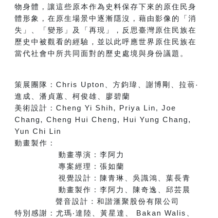
物身體，讓這些原本作為史料保存下來的原住民身
體形象，在原生場景中逐漸隱沒，藉由影像的「消
失」、「變形」及「再現」，反思臺灣原住民族在
歷史中被觀看的經驗，並以此呼應世界原住民族在
當代社會中所共同面對的歷史處境與身份議題。
策展團隊：
Chris Upton
、方鈞瑋、謝博剛、拉蓊
‧
進成、潘貞蕙、柯俊雄、廖碧蘭
美術設計：
Cheng Yi Shih, Priya Lin, Joe
Chang, Cheng Hui Cheng, Hui Yung Chang,
Yun Chi Lin
動畫製作：
動畫導演：李阿力
專案經理：張如蘭
視覺設計：陳青琳、吳識鴻、葉長青
動畫製作：李阿力、陳奇逸、邱芸晨
聲音設計：和諧滙聚股份有限公司
特別感謝：
尤瑪
‧
達陸、黃星達
、
Bakan Walis
、