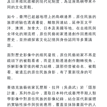
及日本殖民政權的現代化制度，為這座島嶼帶來不
同的文化景觀。
如今，臺灣已超越地理上的島嶼邊界，原住民族的
族群經驗也透過遷徙、離散與連結，延伸至太平
洋、澳洲、加拿大、日本及美國等地。在去殖民與
全球化的潮流裡，原住民藝術家透過創作回應殖民
歷史，並持續探索文化記憶與身份認同等多重議
題。
面對歷史影像中的殖民凝視，原住民藝術家不再是
鏡頭下的被觀看者，而是主動透過創作翻轉視角，
拆解影像背後的權力結構，讓那些曾被命名、被觀
看、被遺忘的原住民族身影，有了重新現身的可
能。
賽德克族藝術家瓦歷斯・拉拜（吳鼎武）於「隱形
計畫」系列作品中，選取日本時代或臺灣早期人類
學影像中對原住民族的影像紀錄，結合當代新媒體
的實驗性操作與技術應用，覆蓋並抹除畫面中的人