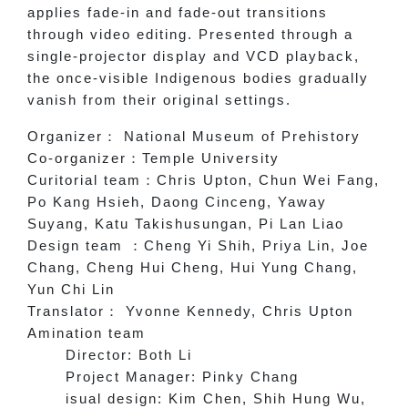
applies fade-in and fade-out transitions
through video editing. Presented through a
single-projector display and VCD playback,
the once-visible Indigenous bodies gradually
vanish from their original settings.
Organizer
：
National Museum of Prehistory
Co-organizer
：
Temple University
Curitorial team
：
Chris Upton, Chun Wei Fang,
Po Kang Hsieh, Daong Cinceng, Yaway
Suyang, Katu Takishusungan, Pi Lan Liao
Design team
：
Cheng Yi Shih, Priya Lin, Joe
Chang, Cheng Hui Cheng, Hui Yung Chang,
Yun Chi Lin
Translator
：
Yvonne Kennedy, Chris Upton
Amination team
Director: Both Li
Project Manager: Pinky Chang
isual design: Kim Chen, Shih Hung Wu,