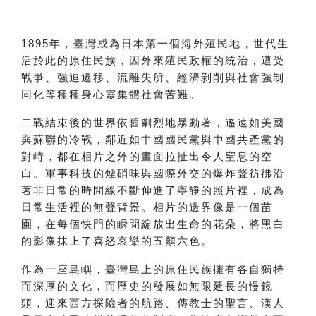
1895
年，臺灣成為日本第一個海外殖民地，世代生
活於此的原住民族，因外來殖民政權的統治，遭受
戰爭、強迫遷移、流離失所、經濟剝削與社會強制
同化等種種身心靈集體社會苦難。
二戰結束後的世界依舊劇烈地暴動著，遙遠如美國
與蘇聯的冷戰，鄰近如中國國民黨與中國共產黨的
對峙，都在相片之外的畫面拉扯出令人窒息的空
白。軍事科技的煙硝味與國際外交的爆炸聲彷彿沿
著非日常的時間線不斷伸進了寧靜的照片裡，成為
日常生活裡的無聲背景。相片的邊界像是一個苗
圃，在每個快門的瞬間綻放出生命的花朵，將黑白
的影像抹上了喜怒哀樂的五顏六色。
作為一座島嶼，臺灣島上的原住民族擁有各自獨特
而深厚的文化，而歷史的發展如無限延長的慢鏡
頭，迎來西方探險者的航路、傳教士的聖言、漢人