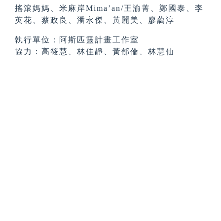
搖滾媽媽、米麻岸Mima’an/王渝菁、鄭國泰、李
英花、蔡政良、潘永傑、黃麗美、廖藹淳
執行單位：阿斯匹靈計畫工作室
協力：高筱慧、林佳靜、黃郁倫、林慧仙