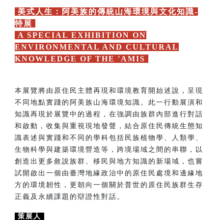
美式人生：阿美族的傳統山海環境與文化知識-
特展
A SPECIAL EXHIBITION ON
ENVIRONMENTAL AND CULTURAL
KNOWLEDGE OF THE 'AMIS
本展覽將由原住民主體再現和環境教育開始述說，呈現
不同地點實踐的阿美族山海環境知識。此一行動展演和
知識再現於展覽中的過程，在強調由族群內部進行對話
和啟動，收集與重視現地發聲，結合原住民傳統生態知
識表述與實踐和不同的學科包括民族植物學、人類學、
生物科學與建築環境營造等，跨境場域之間的串聯，以
創造出更多敘說族群、移民與地方知識的新場域，也嘗
試開啟出一個由臺灣地緣政治中的原住民處境和邊緣地
方的環境韌性，更朝向一個關於普世的原住民族群生存
正義及永續課題的辯證性對話。
策展人