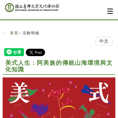
跳到主要內容
網站導覽
:::
首頁
> 活動明細
中文
美式人生：阿美族的傳統山海環境與文
化知識