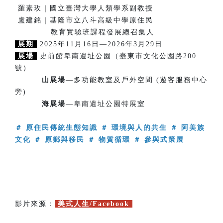
羅素玫｜國立臺灣大學人類學系副教授
盧建銘｜基隆市立八斗高級中學原住民
教育實驗班課程發展總召集人
展期
2025年11月16日—2026年3月29日
展場
史前館卑南遺址公園（臺東市文化公園路200
號）
山展場
—多功能教室及戶外空間 (遊客服務中心
旁)
海展場
—卑南遺址公園特展室
＃ 原住民傳統生態知識 ＃ 環境與人的共生 ＃ 阿美族
文化 ＃ 原鄉與移民 ＃ 物質循環 ＃ 參與式策展
影片來源：
美式人生/Facebook